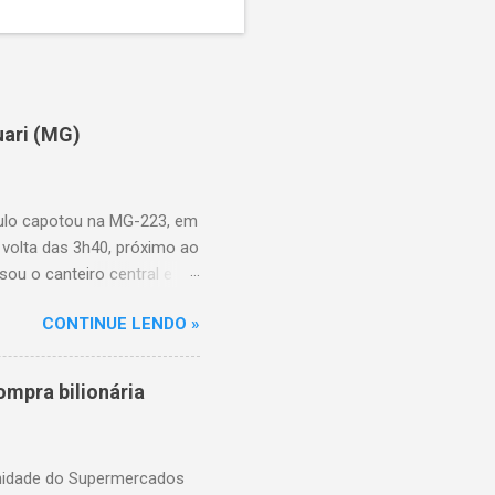
uari (MG)
aulo capotou na MG-223, em
 volta das 3h40, próximo ao
sou o canteiro central e
de aproximadamente três e
CONTINUE LENDO »
am as causas do acidente.
mpra bilionária
unidade do Supermercados