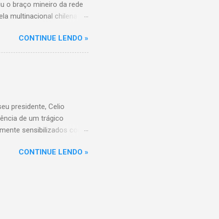
iu o braço mineiro da rede
la multinacional chilena
 conta com um Bretas
CONTINUE LENDO »
nio. Com a aquisição,
ercados BH, acompanhando o
 do Supermercados BH A
ados BH, que já é a maior
R$ 17 bilhões em 2023,
 setor é liderado pelo
u presidente, Celio
ência de um trágico
amente sensibilizados com
 os familiares e amigos.
CONTINUE LENDO »
 amor, dedicação e espírito
a história do Sicoob
que tiveram o privilégio de
raordinário. Informações
di