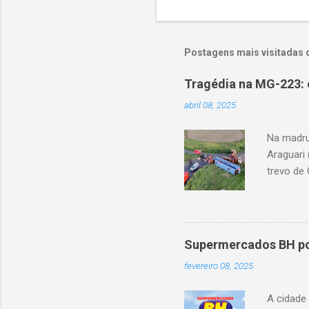
Postagens mais visitadas 
Tragédia na MG-223: 
abril 08, 2025
Na madru
Araguari 
trevo de 
capotou 
oito ano
Supermercados BH pod
fevereiro 08, 2025
A cidade