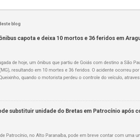
deste blog
ônibus capota e deixa 10 mortos e 36 feridos em Arag
gada de hoje, um ônibus que partiu de Goiás com destino a São P
(MG), resultando em 10 mortes e 36 feridos. O acidente ocorreu por
Queixinho, quando o motorista perdeu o controle do veículo, atraves
em uma alça de acesso. Entre as vítimas fatais, há duas crianças 
s. Nove dos feridos estão em estado grave. As autoridades investig
e substituir unidade do Bretas em Patrocínio após co
 de Patrocínio, no Alto Paranaíba, pode em breve contar com uma 