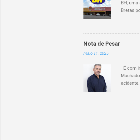
BH, uma 
Bretas po
Cencosud
Atacarejo
existe a
processo
Nota de Pesar
compra d
maio 11, 2025
do setor
segundo 
É com im
Carrefour
Machado 
acidente
esse mom
Celio de 
cooperati
Coopacre
caminhar
sobre o 