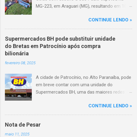
MG-223, em Araguari (MG), resultando em 10
mortes e 36 feridos. O acidente ocorreu por
CONTINUE LENDO »
volta das 3h40, próximo ao trevo de Queixinho,
quando o motorista perdeu o controle do
veículo, atravessou o canteiro central e
Supermercados BH pode substituir unidade
capotou em uma alça de acesso. Entre as
do Bretas em Patrocínio após compra
vítimas fatais, há duas crianças de
bilionária
aproximadamente três e oito anos. Nove dos
fevereiro 08, 2025
feridos estão em estado grave. As autoridades
investigam as causas do acidente.
A cidade de Patrocínio, no Alto Paranaíba, pode
em breve contar com uma unidade do
Supermercados BH, uma das maiores redes do
setor no Brasil. Isso porque a empresa adquiriu
CONTINUE LENDO »
o braço mineiro da rede Bretas por R$ 716
milhões, conforme anunciado na última sexta-
feira (7/2) pela multinacional chilena Cencosud,
Nota de Pesar
antiga proprietária da marca desde 2010.
maio 11, 2025
Atualmente, Patrocínio conta com um Bretas