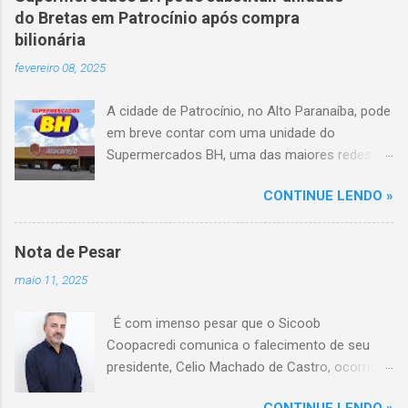
capotou em uma alça de acesso. Entre as
do Bretas em Patrocínio após compra
vítimas fatais, há duas crianças de
bilionária
aproximadamente três e oito anos. Nove dos
fevereiro 08, 2025
feridos estão em estado grave. As autoridades
investigam as causas do acidente.
A cidade de Patrocínio, no Alto Paranaíba, pode
em breve contar com uma unidade do
Supermercados BH, uma das maiores redes do
setor no Brasil. Isso porque a empresa adquiriu
CONTINUE LENDO »
o braço mineiro da rede Bretas por R$ 716
milhões, conforme anunciado na última sexta-
feira (7/2) pela multinacional chilena Cencosud,
Nota de Pesar
antiga proprietária da marca desde 2010.
maio 11, 2025
Atualmente, Patrocínio conta com um Bretas
Atacarejo, localizado na Avenida Altino
É com imenso pesar que o Sicoob
Guimarães, 455, no bairro Santo Antônio. Com
Coopacredi comunica o falecimento de seu
a aquisição, existe a possibilidade de que essa
presidente, Celio Machado de Castro, ocorrido
unidade seja convertida em um Supermercados
na tarde deste domingo, 11 de maio, em
BH, acompanhando o processo de transição
CONTINUE LENDO »