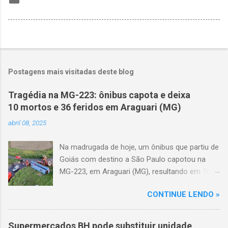
Postagens mais visitadas deste blog
Tragédia na MG-223: ônibus capota e deixa
10 mortos e 36 feridos em Araguari (MG)
abril 08, 2025
Na madrugada de hoje, um ônibus que partiu de
Goiás com destino a São Paulo capotou na
MG-223, em Araguari (MG), resultando em 10
mortes e 36 feridos. O acidente ocorreu por
CONTINUE LENDO »
volta das 3h40, próximo ao trevo de Queixinho,
quando o motorista perdeu o controle do
veículo, atravessou o canteiro central e
Supermercados BH pode substituir unidade