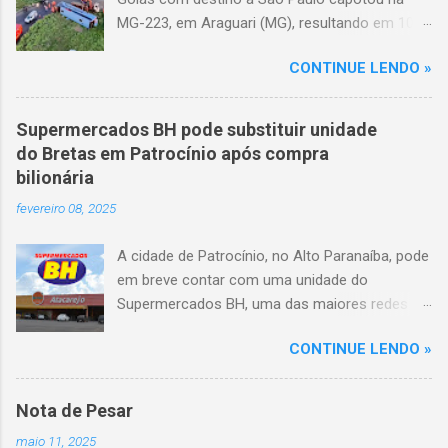
MG-223, em Araguari (MG), resultando em 10
mortes e 36 feridos. O acidente ocorreu por
CONTINUE LENDO »
volta das 3h40, próximo ao trevo de Queixinho,
quando o motorista perdeu o controle do
veículo, atravessou o canteiro central e
Supermercados BH pode substituir unidade
capotou em uma alça de acesso. Entre as
do Bretas em Patrocínio após compra
vítimas fatais, há duas crianças de
bilionária
aproximadamente três e oito anos. Nove dos
fevereiro 08, 2025
feridos estão em estado grave. As autoridades
investigam as causas do acidente.
A cidade de Patrocínio, no Alto Paranaíba, pode
em breve contar com uma unidade do
Supermercados BH, uma das maiores redes do
setor no Brasil. Isso porque a empresa adquiriu
CONTINUE LENDO »
o braço mineiro da rede Bretas por R$ 716
milhões, conforme anunciado na última sexta-
feira (7/2) pela multinacional chilena Cencosud,
Nota de Pesar
antiga proprietária da marca desde 2010.
maio 11, 2025