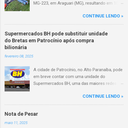
MG-223, em Araguari (MG), resultando em 10
mortes e 36 feridos. O acidente ocorreu por
CONTINUE LENDO »
volta das 3h40, próximo ao trevo de Queixinho,
quando o motorista perdeu o controle do
veículo, atravessou o canteiro central e
Supermercados BH pode substituir unidade
capotou em uma alça de acesso. Entre as
do Bretas em Patrocínio após compra
vítimas fatais, há duas crianças de
bilionária
aproximadamente três e oito anos. Nove dos
fevereiro 08, 2025
feridos estão em estado grave. As autoridades
investigam as causas do acidente.
A cidade de Patrocínio, no Alto Paranaíba, pode
em breve contar com uma unidade do
Supermercados BH, uma das maiores redes do
setor no Brasil. Isso porque a empresa adquiriu
CONTINUE LENDO »
o braço mineiro da rede Bretas por R$ 716
milhões, conforme anunciado na última sexta-
feira (7/2) pela multinacional chilena Cencosud,
Nota de Pesar
antiga proprietária da marca desde 2010.
maio 11, 2025
Atualmente, Patrocínio conta com um Bretas