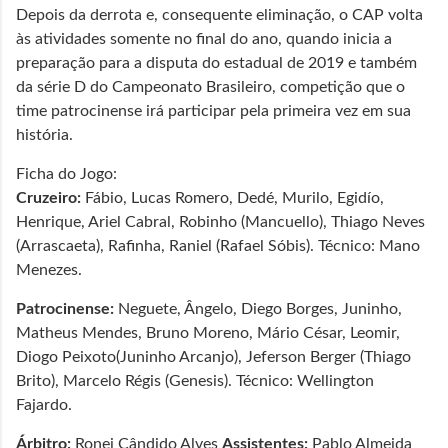
Depois da derrota e, consequente eliminação, o CAP volta
às atividades somente no final do ano, quando inicia a
preparação para a disputa do estadual de 2019 e também
da série D do Campeonato Brasileiro, competição que o
time patrocinense irá participar pela primeira vez em sua
história.
Ficha do Jogo:
Cruzeiro:
Fábio, Lucas Romero, Dedé, Murilo, Egidío,
Henrique, Ariel Cabral, Robinho (Mancuello), Thiago Neves
(Arrascaeta), Rafinha, Raniel (Rafael Sóbis). Técnico: Mano
Menezes.
Patrocinense:
Neguete, Ângelo, Diego Borges, Juninho,
Matheus Mendes, Bruno Moreno, Mário César, Leomir,
Diogo Peixoto(Juninho Arcanjo), Jeferson Berger (Thiago
Brito), Marcelo Régis (Genesis). Técnico: Wellington
Fajardo.
Árbitro:
Ronei Cândido Alves
Assistentes:
Pablo Almeida