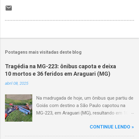
Postagens mais visitadas deste blog
Tragédia na MG-223: ônibus capota e deixa
10 mortos e 36 feridos em Araguari (MG)
abril 08, 2025
Na madrugada de hoje, um ônibus que partiu de
Goiás com destino a São Paulo capotou na
MG-223, em Araguari (MG), resultando em 10
mortes e 36 feridos. O acidente ocorreu por
CONTINUE LENDO »
volta das 3h40, próximo ao trevo de Queixinho,
quando o motorista perdeu o controle do