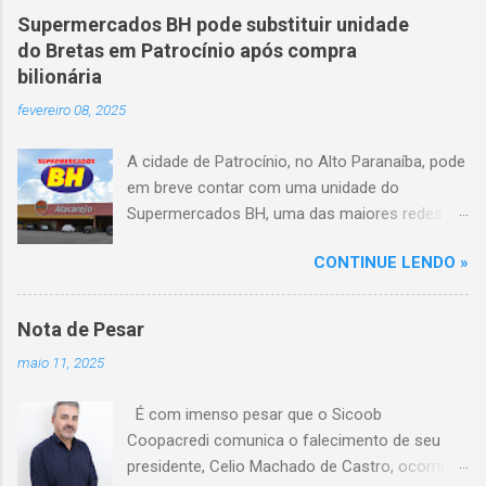
veículo, atravessou o canteiro central e
Supermercados BH pode substituir unidade
capotou em uma alça de acesso. Entre as
do Bretas em Patrocínio após compra
vítimas fatais, há duas crianças de
bilionária
aproximadamente três e oito anos. Nove dos
fevereiro 08, 2025
feridos estão em estado grave. As autoridades
investigam as causas do acidente.
A cidade de Patrocínio, no Alto Paranaíba, pode
em breve contar com uma unidade do
Supermercados BH, uma das maiores redes do
setor no Brasil. Isso porque a empresa adquiriu
CONTINUE LENDO »
o braço mineiro da rede Bretas por R$ 716
milhões, conforme anunciado na última sexta-
feira (7/2) pela multinacional chilena Cencosud,
Nota de Pesar
antiga proprietária da marca desde 2010.
maio 11, 2025
Atualmente, Patrocínio conta com um Bretas
Atacarejo, localizado na Avenida Altino
É com imenso pesar que o Sicoob
Guimarães, 455, no bairro Santo Antônio. Com
Coopacredi comunica o falecimento de seu
a aquisição, existe a possibilidade de que essa
presidente, Celio Machado de Castro, ocorrido
unidade seja convertida em um Supermercados