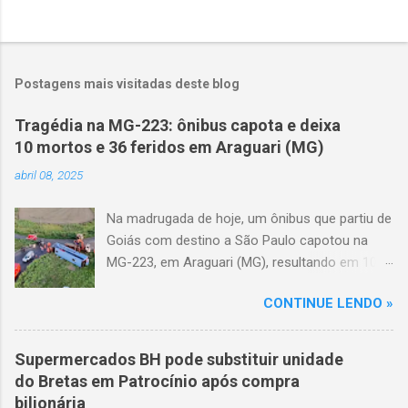
Postagens mais visitadas deste blog
Tragédia na MG-223: ônibus capota e deixa
10 mortos e 36 feridos em Araguari (MG)
abril 08, 2025
Na madrugada de hoje, um ônibus que partiu de
Goiás com destino a São Paulo capotou na
MG-223, em Araguari (MG), resultando em 10
mortes e 36 feridos. O acidente ocorreu por
CONTINUE LENDO »
volta das 3h40, próximo ao trevo de Queixinho,
quando o motorista perdeu o controle do
veículo, atravessou o canteiro central e
Supermercados BH pode substituir unidade
capotou em uma alça de acesso. Entre as
do Bretas em Patrocínio após compra
vítimas fatais, há duas crianças de
bilionária