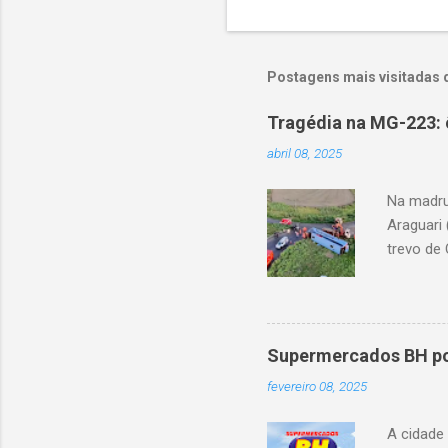
Postagens mais visitadas 
Tragédia na MG-223: 
abril 08, 2025
Na madru
Araguari 
trevo de 
capotou 
oito ano
Supermercados BH pod
fevereiro 08, 2025
A cidade