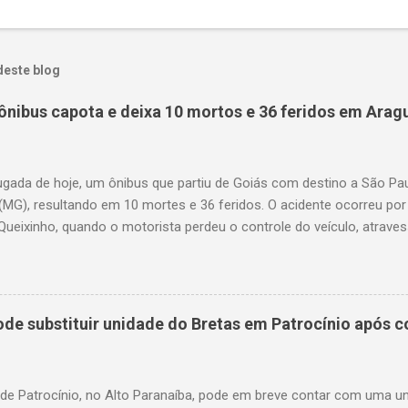
deste blog
ônibus capota e deixa 10 mortos e 36 feridos em Arag
gada de hoje, um ônibus que partiu de Goiás com destino a São P
(MG), resultando em 10 mortes e 36 feridos. O acidente ocorreu por
Queixinho, quando o motorista perdeu o controle do veículo, atraves
em uma alça de acesso. Entre as vítimas fatais, há duas crianças 
s. Nove dos feridos estão em estado grave. As autoridades investig
e substituir unidade do Bretas em Patrocínio após co
 de Patrocínio, no Alto Paranaíba, pode em breve contar com uma 