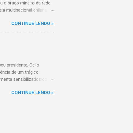
iu o braço mineiro da rede
la multinacional chilena
 conta com um Bretas
CONTINUE LENDO »
nio. Com a aquisição,
ercados BH, acompanhando o
 do Supermercados BH A
ados BH, que já é a maior
R$ 17 bilhões em 2023,
 setor é liderado pelo
u presidente, Celio
ência de um trágico
amente sensibilizados com
 os familiares e amigos.
CONTINUE LENDO »
 amor, dedicação e espírito
a história do Sicoob
que tiveram o privilégio de
raordinário. Informações
di