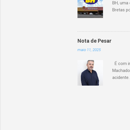
BH, uma 
Bretas po
Cencosud
Atacarejo
existe a
processo
Nota de Pesar
compra d
maio 11, 2025
do setor
segundo 
É com im
Carrefour
Machado 
acidente
esse mom
Celio de 
cooperati
Coopacre
caminhar
sobre o 