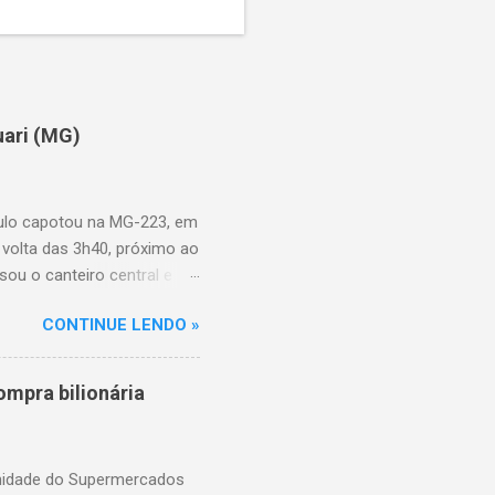
uari (MG)
aulo capotou na MG-223, em
 volta das 3h40, próximo ao
sou o canteiro central e
de aproximadamente três e
CONTINUE LENDO »
am as causas do acidente.
mpra bilionária
unidade do Supermercados