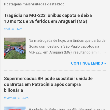
Postagens mais visitadas deste blog
Tragédia na MG-223: ônibus capota e deixa
10 mortos e 36 feridos em Araguari (MG)
abril 08, 2025
Na madrugada de hoje, um ônibus que partiu de
Goiás com destino a São Paulo capotou na
MG-223, em Araguari (MG), resultando em 10
mortes e 36 feridos. O acidente ocorreu por
CONTINUE LENDO »
volta das 3h40, próximo ao trevo de Queixinho,
quando o motorista perdeu o controle do
veículo, atravessou o canteiro central e
Supermercados BH pode substituir unidade
capotou em uma alça de acesso. Entre as
do Bretas em Patrocínio após compra
vítimas fatais, há duas crianças de
bilionária
aproximadamente três e oito anos. Nove dos
fevereiro 08, 2025
feridos estão em estado grave. As autoridades
investigam as causas do acidente.
A cidade de Patrocínio, no Alto Paranaíba, pode