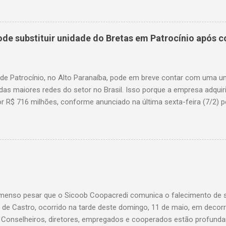
s. Nove dos feridos estão em estado grave. As autoridades investig
e substituir unidade do Bretas em Patrocínio após co
 de Patrocínio, no Alto Paranaíba, pode em breve contar com uma 
das maiores redes do setor no Brasil. Isso porque a empresa adquir
r R$ 716 milhões, conforme anunciado na última sexta-feira (7/2) pe
, antiga proprietária da marca desde 2010. Atualmente, Patrocínio
, localizado na Avenida Altino Guimarães, 455, no bairro Santo Antô
 possibilidade de que essa unidade seja convertida em um Superm
 de transição da marca em diversas cidades do estado. Expansão
o Bretas faz parte da estratégia de crescimento da rede Supermerc
 em Minas Gerais e a quinta maior do país, com um faturamento de 
a Associação Brasileira de Supermercados (Abras). Nacionalmente, o
enso pesar que o Sicoob Coopacredi comunica o falecimento de se
, que faturou R$ ...
de Castro, ocorrido na tarde deste domingo, 11 de maio, em decorr
. Conselheiros, diretores, empregados e cooperados estão profund