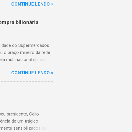
CONTINUE LENDO »
am as causas do acidente.
mpra bilionária
unidade do Supermercados
iu o braço mineiro da rede
la multinacional chilena
 conta com um Bretas
CONTINUE LENDO »
nio. Com a aquisição,
ercados BH, acompanhando o
 do Supermercados BH A
ados BH, que já é a maior
R$ 17 bilhões em 2023,
 setor é liderado pelo
u presidente, Celio
ência de um trágico
amente sensibilizados com