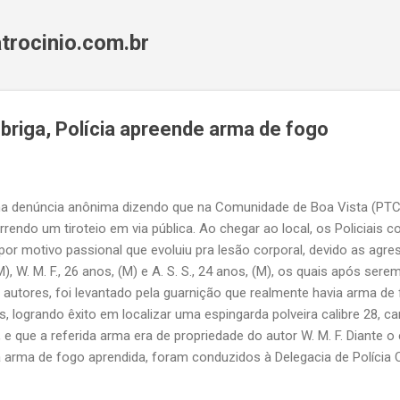
Pular para o conteúdo principal
trocinio.com.br
briga, Polícia apreende arma de fogo
uma denúncia anônima dizendo que na Comunidade de Boa Vista (PTC 
rrendo um tiroteio em via pública. Ao chegar ao local, os Policiais 
 por motivo passional que evoluiu pra lesão corporal, devido as agr
(M), W. M. F., 26 anos, (M) e A. S. S., 24 anos, (M), os quais após ser
autores, foi levantado pela guarnição que realmente havia arma de 
cias, logrando êxito em localizar uma espingarda polveira calibre 28, 
 e que a referida arma era de propriedade do autor W. M. F. Diante 
arma de fogo aprendida, foram conduzidos à Delegacia de Polícia Ci