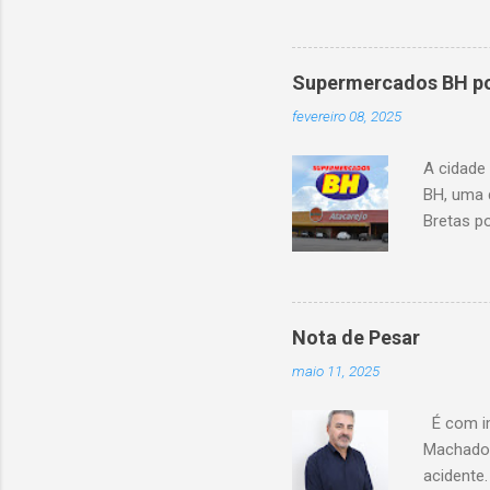
oito ano
Supermercados BH pod
fevereiro 08, 2025
A cidade
BH, uma 
Bretas po
Cencosud
Atacarejo
existe a
processo
Nota de Pesar
compra d
maio 11, 2025
do setor
segundo 
É com im
Carrefour
Machado 
acidente