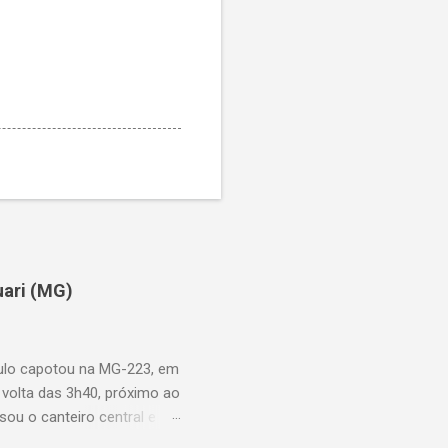
uari (MG)
aulo capotou na MG-223, em
 volta das 3h40, próximo ao
sou o canteiro central e
de aproximadamente três e