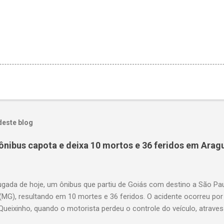
deste blog
ônibus capota e deixa 10 mortos e 36 feridos em Arag
gada de hoje, um ônibus que partiu de Goiás com destino a São P
(MG), resultando em 10 mortes e 36 feridos. O acidente ocorreu por
Queixinho, quando o motorista perdeu o controle do veículo, atraves
em uma alça de acesso. Entre as vítimas fatais, há duas crianças 