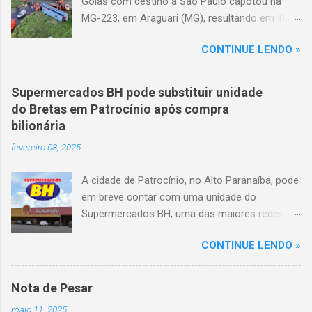
Goiás com destino a São Paulo capotou na
MG-223, em Araguari (MG), resultando em 10
mortes e 36 feridos. O acidente ocorreu por
CONTINUE LENDO »
volta das 3h40, próximo ao trevo de Queixinho,
quando o motorista perdeu o controle do
veículo, atravessou o canteiro central e
Supermercados BH pode substituir unidade
capotou em uma alça de acesso. Entre as
do Bretas em Patrocínio após compra
vítimas fatais, há duas crianças de
bilionária
aproximadamente três e oito anos. Nove dos
fevereiro 08, 2025
feridos estão em estado grave. As autoridades
investigam as causas do acidente.
A cidade de Patrocínio, no Alto Paranaíba, pode
em breve contar com uma unidade do
Supermercados BH, uma das maiores redes do
setor no Brasil. Isso porque a empresa adquiriu
CONTINUE LENDO »
o braço mineiro da rede Bretas por R$ 716
milhões, conforme anunciado na última sexta-
feira (7/2) pela multinacional chilena Cencosud,
Nota de Pesar
antiga proprietária da marca desde 2010.
maio 11, 2025