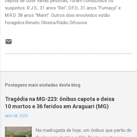
Depois de ouvir várias pessoas, foram conduzidos os
suspeitos: R.J.S., 31 anos “Rei”, D.F.O., 31 anos “Fumaça” e
M.R.D. 38 anos “Marin”. Outros dois envolvidos estão
foragidos.Renato Oliveira/Rádio Difusora
Postagens mais visitadas deste blog
Tragédia na MG-223: ônibus capota e deixa
10 mortos e 36 feridos em Araguari (MG)
abril 08, 2025
Na madrugada de hoje, um ônibus que partiu de