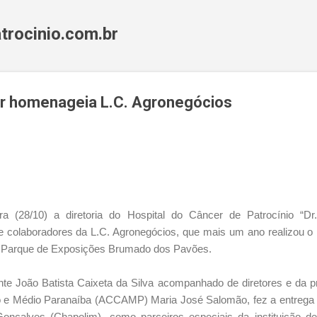
Pular para o conteúdo principal
trocinio.com.br
er homenageia L.C. Agronegócios
ra (28/10) a diretoria do Hospital do Câncer de Patrocínio “Dr
colaboradores da L.C. Agronegócios, que mais um ano realizou o Le
o Parque de Exposições Brumado dos Pavões.
nte João Batista Caixeta da Silva acompanhado de diretores e da 
 e Médio Paranaíba (ACCAMP) Maria José Salomão, fez a entrega d
nçalves (Chapolim), como parceiros especiais da instituição de