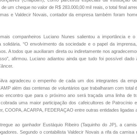
 de um cheque no valor de R$ 283.000,00 mil reais, o total final arr
mas e Valdecir Novais, contador da empresa também foram homen
ais companheiros Luciano Nunes salientou a importância e o 
solidária. “O envolvimento da sociedade e o papel da imprensa,
emos. A todos que auxiliaram direta ou indiretamente nos agradecemo
so”, afirmou. Luciano adiantou ainda que tudo foi possível dado à
Câncer.
Silva agradeceu o empenho de cada um dos integrantes da empr
P além das centenas de voluntários que trabalharam com total di
no encontro que para o próximo ano será traçada uma linha de tra
cobrada uma maior participação dos cafeicultores de Patrocínio 
r, COOPA, ACARPA, FEDERAÇAO entre outras entidades ligadas a c
tregue ao ganhador Eustáquio Ribeiro (Taquinho do JP), a camis
jogadores. Segundo o contabilista Valdecir Novais a rifa da camis