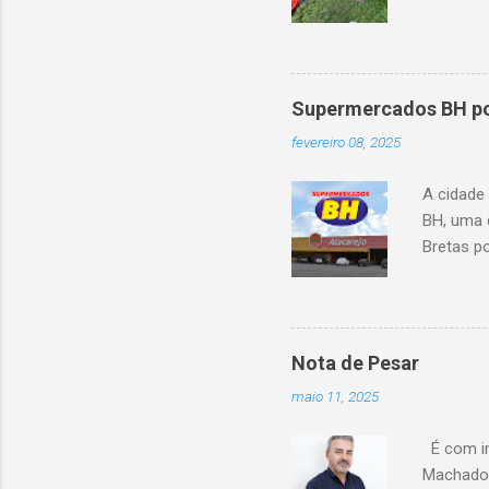
capotou 
oito ano
Supermercados BH pod
fevereiro 08, 2025
A cidade
BH, uma 
Bretas po
Cencosud
Atacarejo
existe a
processo
Nota de Pesar
compra d
maio 11, 2025
do setor
segundo 
É com im
Carrefour
Machado 