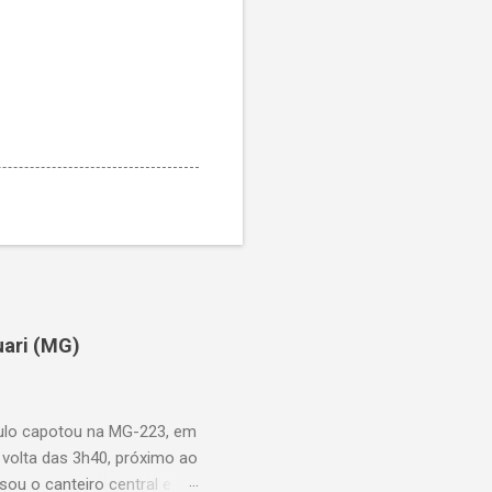
uari (MG)
aulo capotou na MG-223, em
 volta das 3h40, próximo ao
sou o canteiro central e