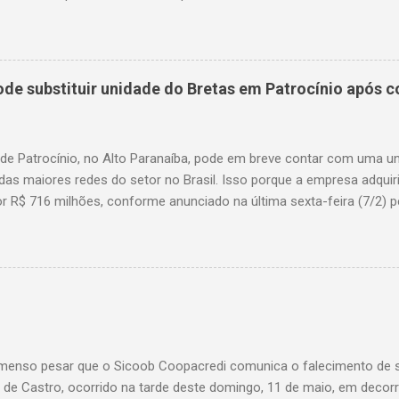
em uma alça de acesso. Entre as vítimas fatais, há duas crianças 
s. Nove dos feridos estão em estado grave. As autoridades investig
e substituir unidade do Bretas em Patrocínio após co
 de Patrocínio, no Alto Paranaíba, pode em breve contar com uma 
das maiores redes do setor no Brasil. Isso porque a empresa adquir
r R$ 716 milhões, conforme anunciado na última sexta-feira (7/2) pe
, antiga proprietária da marca desde 2010. Atualmente, Patrocínio
, localizado na Avenida Altino Guimarães, 455, no bairro Santo Antô
 possibilidade de que essa unidade seja convertida em um Superm
 de transição da marca em diversas cidades do estado. Expansão
o Bretas faz parte da estratégia de crescimento da rede Supermerc
 em Minas Gerais e a quinta maior do país, com um faturamento de 
a Associação Brasileira de Supermercados (Abras). Nacionalmente, o
enso pesar que o Sicoob Coopacredi comunica o falecimento de se
, que faturou R$ ...
de Castro, ocorrido na tarde deste domingo, 11 de maio, em decorr