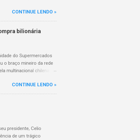
de aproximadamente três e
CONTINUE LENDO »
am as causas do acidente.
mpra bilionária
unidade do Supermercados
iu o braço mineiro da rede
la multinacional chilena
 conta com um Bretas
CONTINUE LENDO »
nio. Com a aquisição,
ercados BH, acompanhando o
 do Supermercados BH A
ados BH, que já é a maior
R$ 17 bilhões em 2023,
 setor é liderado pelo
u presidente, Celio
ência de um trágico