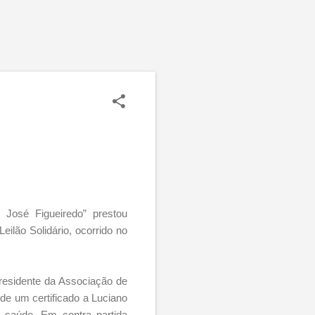
. José Figueiredo” prestou
ilão Solidário, ocorrido no
presidente da Associação de
e um certificado a Luciano
 saúde. Em contra partida