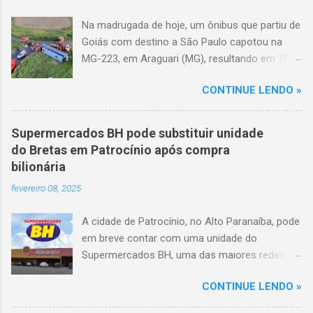
Na madrugada de hoje, um ônibus que partiu de
Goiás com destino a São Paulo capotou na
MG-223, em Araguari (MG), resultando em 10
mortes e 36 feridos. O acidente ocorreu por
CONTINUE LENDO »
volta das 3h40, próximo ao trevo de Queixinho,
quando o motorista perdeu o controle do
veículo, atravessou o canteiro central e
Supermercados BH pode substituir unidade
capotou em uma alça de acesso. Entre as
do Bretas em Patrocínio após compra
vítimas fatais, há duas crianças de
bilionária
aproximadamente três e oito anos. Nove dos
fevereiro 08, 2025
feridos estão em estado grave. As autoridades
investigam as causas do acidente.
A cidade de Patrocínio, no Alto Paranaíba, pode
em breve contar com uma unidade do
Supermercados BH, uma das maiores redes do
setor no Brasil. Isso porque a empresa adquiriu
CONTINUE LENDO »
o braço mineiro da rede Bretas por R$ 716
milhões, conforme anunciado na última sexta-