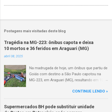
Postagens mais visitadas deste blog
Tragédia na MG-223: ônibus capota e deixa
10 mortos e 36 feridos em Araguari (MG)
abril 08, 2025
Na madrugada de hoje, um ônibus que partiu de
Goiás com destino a São Paulo capotou na
MG-223, em Araguari (MG), resultando em 10
mortes e 36 feridos. O acidente ocorreu por
CONTINUE LENDO »
volta das 3h40, próximo ao trevo de Queixinho,
quando o motorista perdeu o controle do
veículo, atravessou o canteiro central e
Supermercados BH pode substituir unidade
capotou em uma alça de acesso. Entre as