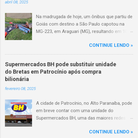
abril 08, 2025
Na madrugada de hoje, um ônibus que partiu de
Goiás com destino a São Paulo capotou na
MG-223, em Araguari (MG), resultando em 10
mortes e 36 feridos. O acidente ocorreu por
CONTINUE LENDO »
volta das 3h40, próximo ao trevo de Queixinho,
quando o motorista perdeu o controle do
veículo, atravessou o canteiro central e
Supermercados BH pode substituir unidade
capotou em uma alça de acesso. Entre as
do Bretas em Patrocínio após compra
vítimas fatais, há duas crianças de
bilionária
aproximadamente três e oito anos. Nove dos
fevereiro 08, 2025
feridos estão em estado grave. As autoridades
investigam as causas do acidente.
A cidade de Patrocínio, no Alto Paranaíba, pode
em breve contar com uma unidade do
Supermercados BH, uma das maiores redes do
setor no Brasil. Isso porque a empresa adquiriu
CONTINUE LENDO »
o braço mineiro da rede Bretas por R$ 716