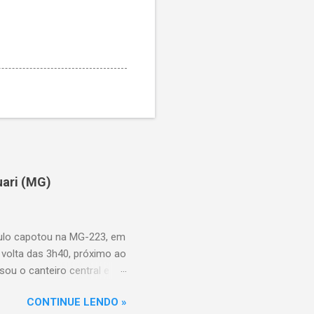
uari (MG)
aulo capotou na MG-223, em
 volta das 3h40, próximo ao
sou o canteiro central e
de aproximadamente três e
CONTINUE LENDO »
am as causas do acidente.