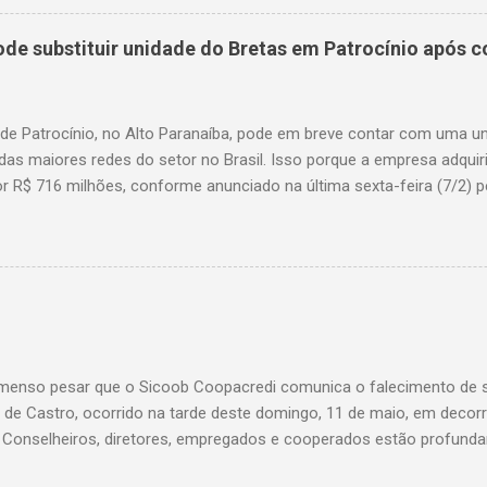
e substituir unidade do Bretas em Patrocínio após co
 de Patrocínio, no Alto Paranaíba, pode em breve contar com uma 
das maiores redes do setor no Brasil. Isso porque a empresa adquir
r R$ 716 milhões, conforme anunciado na última sexta-feira (7/2) pe
, antiga proprietária da marca desde 2010. Atualmente, Patrocínio
, localizado na Avenida Altino Guimarães, 455, no bairro Santo Antô
 possibilidade de que essa unidade seja convertida em um Superm
 de transição da marca em diversas cidades do estado. Expansão
o Bretas faz parte da estratégia de crescimento da rede Supermerc
 em Minas Gerais e a quinta maior do país, com um faturamento de 
a Associação Brasileira de Supermercados (Abras). Nacionalmente, o
enso pesar que o Sicoob Coopacredi comunica o falecimento de se
, que faturou R$ ...
de Castro, ocorrido na tarde deste domingo, 11 de maio, em decorr
. Conselheiros, diretores, empregados e cooperados estão profund
ento de dor, e expressam suas mais sinceras condolências a todos