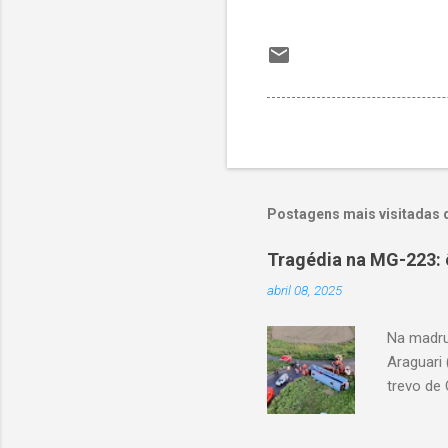
Postagens mais visitadas 
Tragédia na MG-223: 
abril 08, 2025
Na madru
Araguari 
trevo de 
capotou 
oito ano