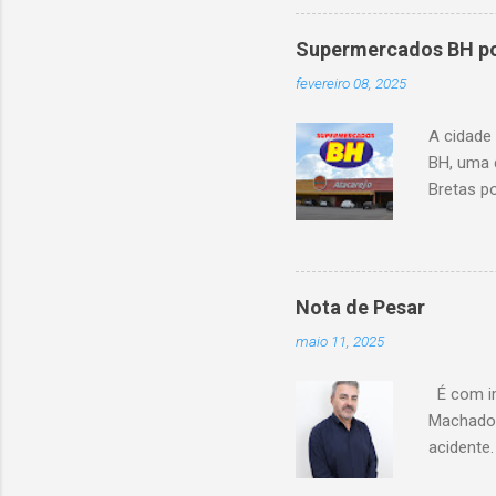
Supermercados BH pod
fevereiro 08, 2025
A cidade
BH, uma 
Bretas po
Cencosud
Atacarejo
existe a
processo
Nota de Pesar
compra d
maio 11, 2025
do setor
segundo 
É com im
Carrefour
Machado 
acidente
esse mom