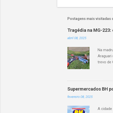
Postagens mais visitadas 
Tragédia na MG-223: 
abril 08, 2025
Na madru
Araguari 
trevo de 
capotou 
oito ano
Supermercados BH pod
fevereiro 08, 2025
A cidade