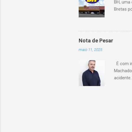
BH, uma 
Bretas po
Cencosud
Atacarejo
existe a
processo
Nota de Pesar
compra d
maio 11, 2025
do setor
segundo 
É com im
Carrefour
Machado 
acidente
esse mom
Celio de 
cooperati
Coopacre
caminhar
sobre o 