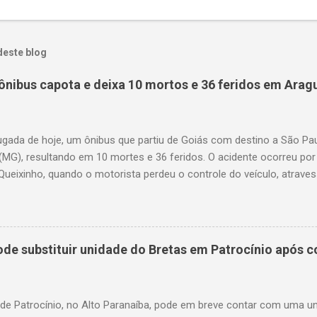
deste blog
ônibus capota e deixa 10 mortos e 36 feridos em Arag
gada de hoje, um ônibus que partiu de Goiás com destino a São P
(MG), resultando em 10 mortes e 36 feridos. O acidente ocorreu por
Queixinho, quando o motorista perdeu o controle do veículo, atraves
em uma alça de acesso. Entre as vítimas fatais, há duas crianças 
s. Nove dos feridos estão em estado grave. As autoridades investig
e substituir unidade do Bretas em Patrocínio após co
 de Patrocínio, no Alto Paranaíba, pode em breve contar com uma 