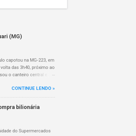
uari (MG)
aulo capotou na MG-223, em
 volta das 3h40, próximo ao
sou o canteiro central e
de aproximadamente três e
CONTINUE LENDO »
am as causas do acidente.
mpra bilionária
unidade do Supermercados