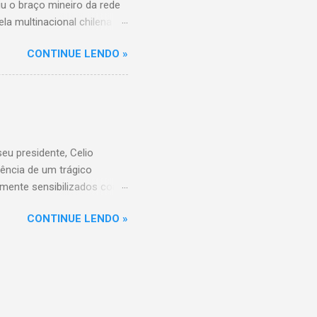
iu o braço mineiro da rede
la multinacional chilena
 conta com um Bretas
CONTINUE LENDO »
nio. Com a aquisição,
ercados BH, acompanhando o
 do Supermercados BH A
ados BH, que já é a maior
R$ 17 bilhões em 2023,
 setor é liderado pelo
u presidente, Celio
ência de um trágico
amente sensibilizados com
 os familiares e amigos.
CONTINUE LENDO »
 amor, dedicação e espírito
a história do Sicoob
que tiveram o privilégio de
raordinário. Informações
di