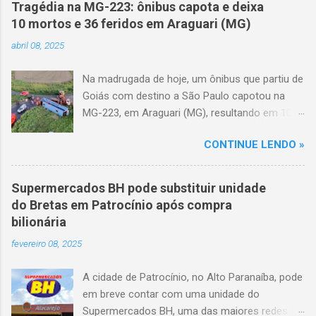
Tragédia na MG-223: ônibus capota e deixa
10 mortos e 36 feridos em Araguari (MG)
abril 08, 2025
Na madrugada de hoje, um ônibus que partiu de
Goiás com destino a São Paulo capotou na
MG-223, em Araguari (MG), resultando em 10
mortes e 36 feridos. O acidente ocorreu por
CONTINUE LENDO »
volta das 3h40, próximo ao trevo de Queixinho,
quando o motorista perdeu o controle do
veículo, atravessou o canteiro central e
Supermercados BH pode substituir unidade
capotou em uma alça de acesso. Entre as
do Bretas em Patrocínio após compra
vítimas fatais, há duas crianças de
bilionária
aproximadamente três e oito anos. Nove dos
fevereiro 08, 2025
feridos estão em estado grave. As autoridades
investigam as causas do acidente.
A cidade de Patrocínio, no Alto Paranaíba, pode
em breve contar com uma unidade do
Supermercados BH, uma das maiores redes do