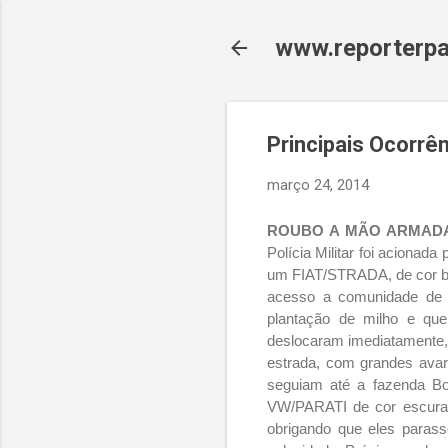
www.reporterpa
Principais Ocorrê
março 24, 2014
ROUBO A MÃO ARMADA
Polícia Militar foi acionad
um FIAT/STRADA, de cor bra
acesso a comunidade de 
plantação de milho e que
deslocaram imediatamente, 
estrada, com grandes avar
seguiam até a fazenda Bo
VW/PARATI de cor escura,
obrigando que eles parass