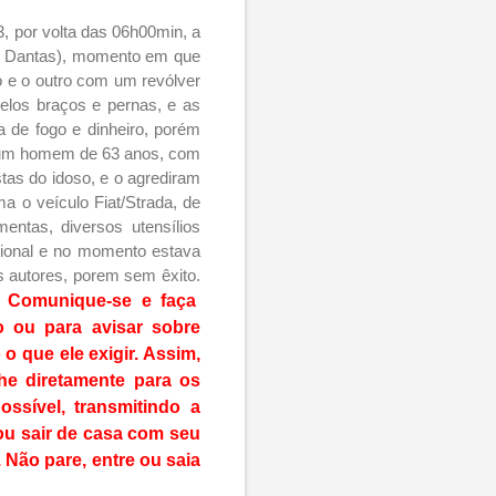
, por volta das 06h00min, a
ego Dantas), momento em que
o e o outro com um revólver
elos braços e pernas, e as
 de fogo e dinheiro, porém
, um homem de 63 anos, com
tas do idoso, e o agrediram
a o veículo Fiat/Strada, de
ntas, diversos utensílios
cional e no momento estava
s autores, porem sem êxito.
 Comunique-se e faça
 ou para avisar sobre
o que ele exigir. Assim,
he diretamente para os
ssível, transmitindo a
 ou sair de casa com seu
 Não pare, entre ou saia