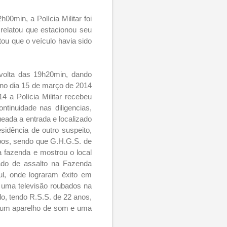
h00min, a Polícia Militar foi
relatou que estacionou seu
ou que o veículo havia sido
 volta das 19h20min, dando
s no dia 15 de março de 2014
 a Polícia Militar recebeu
tinuidade nas diligencias,
ueada a entrada e localizado
idência de outro suspeito,
ubos, sendo que G.H.G.S. de
 fazenda e mostrou o local
ado de assalto na Fazenda
ul, onde lograram êxito em
e uma televisão roubados na
do, tendo R.S.S. de 22 anos,
do um aparelho de som e uma