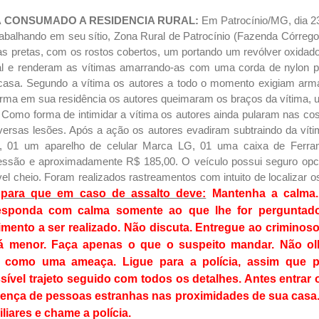
 CONSUMADO A RESIDENCIA RURAL:
Em Patrocínio/MG, dia 23
trabalhando em seu sítio, Zona Rural de Patrocínio (Fazenda Córr
pas pretas, com os rostos cobertos, um portando um revólver oxidad
l e renderam as vítimas amarrando-as com uma corda de nylon p
a casa. Segundo a vítima os autores a todo o momento exigiam arma
arma em sua residência os autores queimaram os braços da vítima
 Como forma de intimidar a vítima os autores ainda pularam nas cos
rsas lesões. Após a ação os autores evadiram subtraindo da vítim
, 01 um aparelho de celular Marca LG, 01 uma caixa de Ferrame
essão e aproximadamente R$ 185,00. O veículo possui seguro op
l cheio. Foram realizados rastreamentos com intuito de localizar o
ta para que em caso de assalto deve:
Mantenha a calma.
esponda com calma somente ao que lhe for perguntado
ento a ser realizado. Não discuta. Entregue ao criminoso 
 menor. Faça apenas o que o suspeito mandar. Não ol
to como uma ameaça. Ligue para a polícia, assim que po
sível trajeto seguido com todos os detalhes. Antes entrar
esença de pessoas estranhas nas proximidades de sua casa.
liares e chame a polícia.