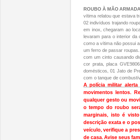
ROUBO À MÃO ARMADA
vítima relatou que estava 
02 indivíduos trajando rou
em inox, chegaram ao loca
levaram para o interior d
como a vítima não possui 
um ferro de passar roupas.
com um cinto causando dive
cor prata, placa GVE9806
domésticos, 01 Jato de Pr
com o tanque de combustíve
A polícia militar aler
movimentos lentos. R
qualquer gesto ou movim
o tempo do roubo será
marginais, isto é vis
descrição exata e o pos
veículo,
verifique a pr
de casa. Avise seus fami