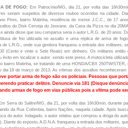
MA DE FOGO:
Em Patrocínio/MG, dia
21, por volta das 16h30min
res seriam suspeitos de diversos roubos ocorridos na cidade. D
o Pires, bairro Matinha, residência do menor J.C.C., de 17 anos,
ssaltos do Disk Cerveja do Jeovane, da Casa da Pizza no dia 2
 ainda disse que seu comparsa seria o autor L.R.G. de 20 anos. Du
 blusa de frio utilizada no assalto e uma réplica de arma de fogo
de L.R.G., onde sua genitora franqueou a entrada dos militares, s
0 (Cento e vinte e Sete Reais) em dinheiro. Os militares entã
ito em localizar o autor sendo este preso. A motocicleta utilizada 
o bairro Matinha, se tratando de uma HONDA/CBX 250TWISTER, c
a no dia 18 de março de 2013. As vítimas dos assaltos reconhecera
ve portar arma de fogo são os policiais. Pessoas que por
erendo praticar delitos. Denuncie via 181 (Disque denúnci
ando armas de fogo em vias públicas pois a vítima pode se
Em Serra do Salitre/MG, dia 21, por volta das 16h30min, durante pa
saindo da Rua Colômbia, bairro Nações, naquela cidade. Após busca
oca do autor. Indagado, o autor relatou que comprou a droga do auto
s). Diante do exposto, A.D.N.A. franqueou a entrada dos militares, q