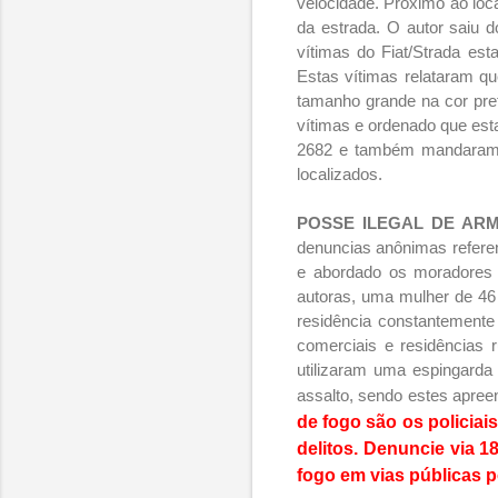
velocidade. Próximo ao loca
da estrada. O autor saiu 
vítimas do Fiat/Strada es
Estas vítimas relataram q
tamanho grande na cor pret
vítimas e ordenado que es
2682 e também mandaram co
localizados.
POSSE ILEGAL DE AR
denuncias anônimas refere
e abordado os moradores e
autoras, uma mulher de 46 
residência constantemente
comerciais e residências 
utilizaram uma espingarda
assalto, sendo estes apree
de fogo são os policiai
delitos. Denuncie via 
fogo em vias públicas p