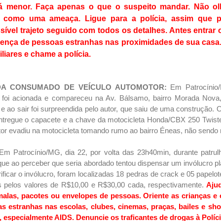
 menor. Faça apenas o que o suspeito mandar. Não ol
to como uma ameaça. Ligue para a polícia, assim que po
sível trajeto seguido com todos os detalhes. Antes entrar
esença de pessoas estranhas nas proximidades de sua casa.
liares e chame a polícia.
A CONSUMADO DE VEÍCULO AUTOMOTOR:
Em Patrocínio
ar foi acionada e compareceu na Av. Bálsamo, bairro Morada Nova,
 ao sair foi surpreendida pelo autor, que saiu de uma construção. 
entregue o capacete e a chave da motocicleta Honda/CBX 250 Twiste
or evadiu na motocicleta tomando rumo ao bairro Éneas, não sendo 
Em Patrocínio/MG, dia 22, por volta das 23h40min, durante patru
que ao perceber que seria abordado tentou dispensar um invólucro pl
ificar o invólucro, foram localizadas 18 pedras de crack e 05 papel
 pelos valores de R$10,00 e R$30,00 cada, respectivamente.
Ajud
alas, pacotes ou envelopes de pessoas. Oriente as crianças e 
s estranhas nas escolas, clubes, cinemas, praças, bailes e sh
 especialmente AIDS. Denuncie os traficantes de drogas à Políci