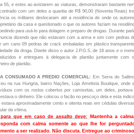
ua 55, e estes ao avistarem as viaturas, demonstraram bastante n
contrado com um deles a quantia de R$ 90,00 (Noventa Reais) t
ência os militares deslocaram até a residência de onde os autore
prietário da casa e questionado o que os autores faziam na residên
 pedindo para usá-lo para dolagem e preparo de drogas. Durante pa
enuncia dizendo que não estavam com a arma e sim com pedras d
de um cano 09 pedras de crack embaladas em plástico transparent
edade da droga. Diante disso o autor J.P.G.S. de 18 anos e o meno
duzidos e entregues à delegacia de plantão juntamente com o
eiro de plantão.
A CONSUMADO A PREDIO COMERCIAL:
Em Serra do Salitre
 na rua Hungria, bairro Nações, Loja Ametista Boutique, onde a
íduos com os rostos cobertos por camisetas, um deles, portava
estava o dinheiro. Ele colocou o facão no pescoço dela e esta indic
e estava aproximadamente cento e oitenta reais em cédulas divers
ular da vítima.
ta para que em caso de assalto deve:
Mantenha a calma
esponda com calma somente ao que lhe for perguntado
ento a ser realizado. Não discuta. Entregue ao criminoso 