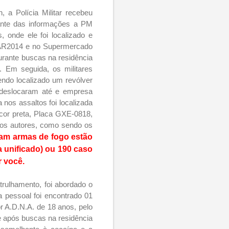
, a Polícia Militar recebeu
iante das informações a PM
 onde ele foi localizado e
0MAR2014 e no Supermercado
rante buscas na residência
. Em seguida, os militares
endo localizado um revólver
o deslocaram até e empresa
nos assaltos foi localizada
or preta, Placa GXE-0818,
m os autores, como sendo os
tam armas de fogo estão
a unificado) ou 190 caso
r você.
trulhamento, foi abordado o
 pessoal foi encontrado 01
r A.D.N.A. de 18 anos, pelo
ue após buscas na residência