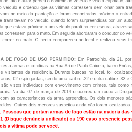
l do fato o autor perdeu o controle do veículo e veio a capotá-lo, a
do veículo e ordenou que as vítimas corressem sem olhar para trá
tavam no meio da plantação e foram encontradas próximo a entr
ue transitavam no veículo, quando foram surpreendidas por um au
a que estava próximo a um veículo parati na cor escura, atravessa
tas corressem para o mato. Em seguida abordaram o condutor do ve
rrer no mato. O perito compareceu ao local e realizou seus tr
MA DE FOGO DE USO PERMITIDO:
Em Patrocínio, dia 21, po
ntes a armas escondidas na Rua Ari de Paula Caixeta, bairro Enéas
 visitantes da residência. Durante buscas no local, foi locali
anos, 02 espingardas, sendo uma calibre .22 e outra calibre .32 e 
 são vistos indivíduos com envolvimento com crimes, tais como
rurais. No dia 07 de março de 2014 o ocorreu um roubo a Droga
 com as características da arma apreendida. Os dois menores são 
ndidos. Outros dois menores suspeitos ainda não foram localizados.
s. Pessoas que portam armas de fogo estão na maioria das
181 (Disque denúncia unificado) ou 190 caso presencie pe
ois a vítima pode ser você.