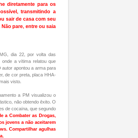
he diretamente para os
ssível, transmitindo a
 ou sair de casa com seu
 Não pare, entre ou saia
/MG, dia
22, por volta das
 onde a vítima relatou que
O autor apontou a arma para
r, de cor preta, placa HHA-
mais visto.
lhamento a PM visualizou o
ástico, não obtendo êxito. O
otes de cocaína, que segundo
e a Combater as Drogas,
os jovens a não aceitarem
ows. Compartilhar agulhas
a.