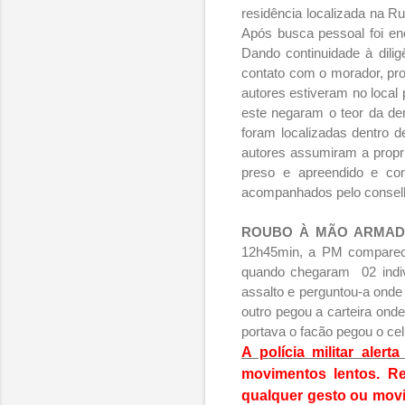
residência localizada na R
Após busca pessoal foi en
Dando continuidade à dilig
contato com o morador, pro
autores estiveram no local
este negaram o teor da d
foram localizadas dentro 
autores assumiram a propri
preso e apreendido e con
acompanhados pelo conselh
ROUBO À MÃO ARMAD
12h45min, a PM compareceu
quando chegaram 02 indiv
assalto e perguntou-a onde 
outro pegou a carteira ond
portava o facão pegou o cel
A polícia militar aler
movimentos lentos. R
qualquer gesto ou movim