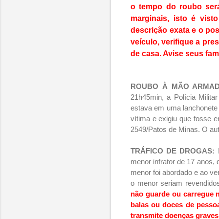
o tempo do roubo será
marginais, isto é vis
descrição exata e o pos
veículo,
verifique a pr
de casa. Avise seus fami
ROUBO À MÃO ARMAD
21h45min, a Polícia Milit
estava em uma lanchonete e
vítima e exigiu que fosse 
2549/Patos de Minas. O aut
TRÁFICO DE DROGAS:
menor infrator de 17 anos, 
menor foi abordado e ao ver
o menor seriam revendidos
não guarde ou carregue m
balas ou doces de pessoa
transmite doenças graves,