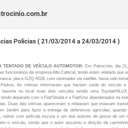
Pular para o conteúdo principal
trocinio.com.br
ncias Policias ( 21/03/2014 a 24/03/2014 )
 TENTADO DE VEÍCULO AUTOMOTOR:
Em Patrocínio, dia 21
a por funcionários da empresa Alto Cafezal, tendo estes relatado qu
nca, placa GZQ-4528, com rastreador via satélite, havia sido toma
Pedros. As vítimas informaram que haviam saído do veículo 
 haveria no local mais dois veículos sendo uma Toyota/HILUX
tendo deparado com o Fiat/Strada e o Fiat/Uno abandonados na estrad
ias. Duas das vítimas apareceram e relataram que estavam transita
m Jardim para fazer a entrega de defensivos agrícolas, quand
 vidros com película escura e um dos autores de posse de um re
em o veículo, sendo que o autor assumiu a direção da caminhon