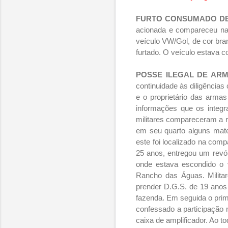
FURTO CONSUMADO DE
acionada e compareceu na 
veículo VW/Gol, de cor bra
furtado. O veículo estava 
POSSE ILEGAL DE AR
continuidade às diligências
e o proprietário das arma
informações que os integr
militares compareceram a re
em seu quarto alguns mate
este foi localizado na com
25 anos, entregou um revó
onde estava escondido o 
Rancho das Águas. Militar
prender D.G.S. de 19 anos 
fazenda. Em seguida o prime
confessado a participação 
caixa de amplificador. Ao t