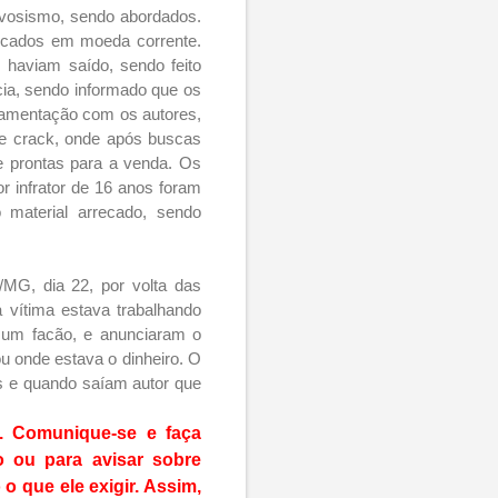
ervosismo, sendo abordados.
rocados em moeda corrente.
s haviam saído, sendo feito
cia, sendo informado que os
rlamentação com os autores,
e crack, onde após buscas
e prontas para a venda. Os
r infrator de 16 anos foram
 material arrecado, sendo
/MG, dia 22, por volta das
 vítima estava trabalhando
 um facão, e anunciaram o
ou onde estava o dinheiro. O
as e quando saíam autor que
. Comunique-se e faça
 ou para avisar sobre
o que ele exigir. Assim,