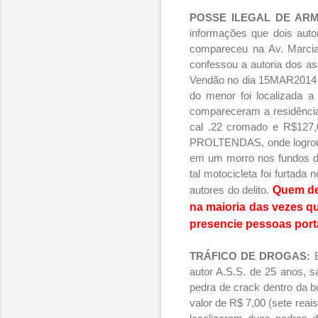
POSSE ILEGAL DE AR
informações que dois auto
compareceu na Av. Marcian
confessou a autoria dos a
Vendão no dia 15MAR2014 e
do menor foi localizada a
compareceram a residência 
cal .22 cromado e R$127,0
PROLTENDAS, onde logrou êx
em um morro nos fundos d
tal motocicleta foi furtad
autores do delito.
Quem de
na maioria das vezes qu
presencie pessoas port
TRÁFICO DE DROGAS:
autor A.S.S. de 25 anos, 
pedra de crack dentro da b
valor de R$ 7,00 (sete reai