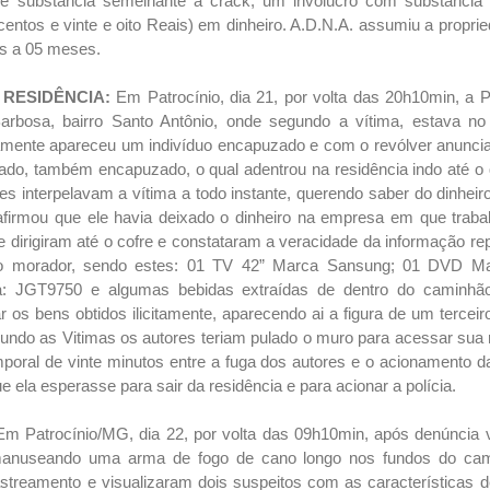
de substância semelhante a crack, um invólucro com substância
entos e vinte e oito Reais) em dinheiro. A.D.N.A. assumiu a propri
as a 05 meses.
RESIDÊNCIA:
Em Patrocínio,
dia 21, por volta das 20h10min, a Po
rbosa, bairro Santo Antônio, onde
segundo a vítima, estava no 
ente apareceu um indivíduo encapuzado e com o revólver anuncia
mado, também encapuzado, o qual adentrou na residência indo até o
es interpelavam a vítima a todo instante, querendo saber do dinhe
 afirmou que ele havia deixado o dinheiro na empresa em que traba
e dirigiram até o cofre e constataram a veracidade da informação re
o morador, sendo estes: 01 TV 42” Marca Sansung; 01 DVD Mar
aca: JGT9750 e algumas bebidas extraídas de dentro do caminhã
r os bens obtidos ilicitamente, aparecendo ai a figura de um tercei
ndo as Vitimas os autores teriam pulado o muro para acessar sua r
mporal de vinte minutos entre a fuga dos autores e o acionamento 
e ela esperasse para sair da residência e para acionar a polícia.
Em Patrocínio/MG, dia 22, por volta das 09h10min, após denúncia 
 manuseando uma arma de fogo de cano longo nos fundos do cam
astreamento e visualizaram dois suspeitos com as características 