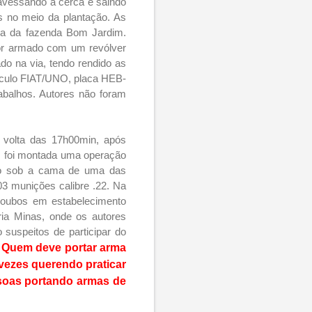
travessando a cerca e saindo
s no meio da plantação. As
ada da fazenda Bom Jardim.
tor armado com um revólver
do na via, tendo rendido as
iculo FIAT/UNO, placa HEB-
abalhos. Autores não foram
r volta das 17h00min, após
, foi montada uma operação
zado sob a cama de uma das
03 munições calibre .22. Na
 roubos em estabelecimento
ria Minas, onde os autores
suspeitos de participar do
Quem deve portar arma
 vezes querendo praticar
ssoas portando armas de