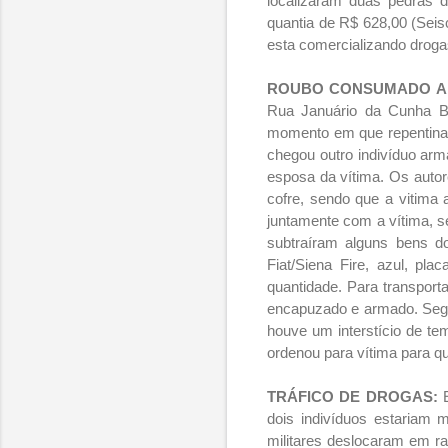
localizaram duas pedras 
quantia de R$ 628,00 (Seisc
esta comercializando drog
ROUBO CONSUMADO A 
Rua Januário da Cunha Ba
momento em que repentinam
chegou outro indivíduo ar
esposa da vítima. Os autor
cofre, sendo que a vitima
juntamente com a vítima, s
subtraíram alguns bens d
Fiat/Siena Fire, azul, pl
quantidade. Para transporta
encapuzado e armado. Segu
houve um interstício de te
ordenou para vítima para qu
TRÁFICO DE DROGAS:
dois indivíduos estariam
militares deslocaram em r