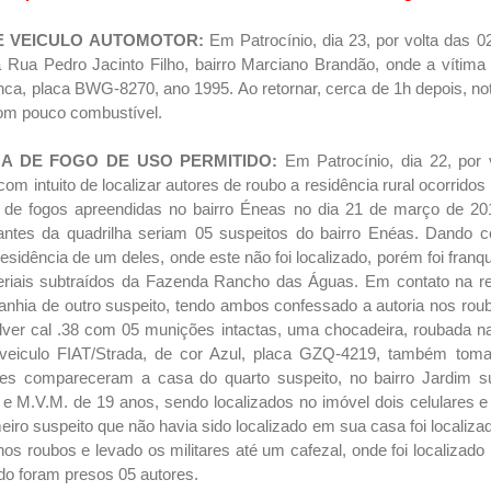
 VEICULO AUTOMOTOR:
Em Patrocínio, dia 23, por volta das 02
Rua Pedro Jacinto Filho, bairro Marciano Brandão, onde a vítima 
nca, placa BWG-8270, ano 1995. Ao retornar, cerca de 1h depois, not
com pouco combustível.
MA DE FOGO DE USO PERMITIDO:
Em Patrocínio, dia 22, por
 com intuito de localizar autores de roubo a residência rural ocorrido
s de fogos apreendidas no bairro Éneas no dia 21 de março de 2014
antes da quadrilha seriam 05 suspeitos do bairro Enéas. Dando con
sidência de um deles, onde este não foi localizado, porém foi franq
riais subtraídos da Fazenda Rancho das Águas. Em contato na res
panhia de outro suspeito, tendo ambos confessado a autoria nos ro
lver cal .38 com 05 munições intactas, uma chocadeira, roubada na
veiculo FIAT/Strada, de cor Azul, placa GZQ-4219, também tom
es compareceram a casa do quarto suspeito, no bairro Jardim s
e M.V.M. de 19 anos, sendo localizados no imóvel dois celulares 
iro suspeito que não havia sido localizado em sua casa foi localiza
nos roubos e levado os militares até um cafezal, onde foi localiza
odo foram presos 05 autores.