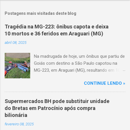
Postagens mais visitadas deste blog
Tragédia na MG-223: ônibus capota e deixa
10 mortos e 36 feridos em Araguari (MG)
abril 08, 2025
Na madrugada de hoje, um ônibus que partiu de
Goiás com destino a São Paulo capotou na
MG-223, em Araguari (MG), resultando em 10
mortes e 36 feridos. O acidente ocorreu por
CONTINUE LENDO »
volta das 3h40, próximo ao trevo de Queixinho,
quando o motorista perdeu o controle do
veículo, atravessou o canteiro central e
Supermercados BH pode substituir unidade
capotou em uma alça de acesso. Entre as
do Bretas em Patrocínio após compra
vítimas fatais, há duas crianças de
bilionária
aproximadamente três e oito anos. Nove dos
fevereiro 08, 2025
feridos estão em estado grave. As autoridades