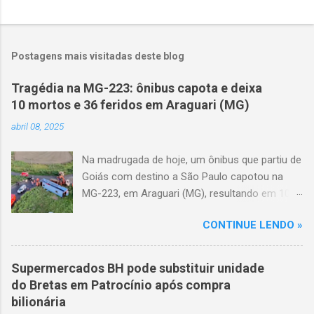
Postagens mais visitadas deste blog
Tragédia na MG-223: ônibus capota e deixa
10 mortos e 36 feridos em Araguari (MG)
abril 08, 2025
Na madrugada de hoje, um ônibus que partiu de
Goiás com destino a São Paulo capotou na
MG-223, em Araguari (MG), resultando em 10
mortes e 36 feridos. O acidente ocorreu por
CONTINUE LENDO »
volta das 3h40, próximo ao trevo de Queixinho,
quando o motorista perdeu o controle do
veículo, atravessou o canteiro central e
Supermercados BH pode substituir unidade
capotou em uma alça de acesso. Entre as
do Bretas em Patrocínio após compra
vítimas fatais, há duas crianças de
bilionária
aproximadamente três e oito anos. Nove dos