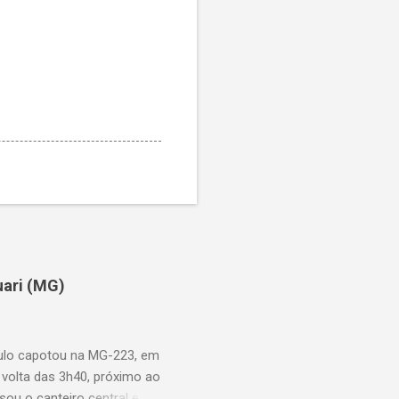
uari (MG)
aulo capotou na MG-223, em
 volta das 3h40, próximo ao
sou o canteiro central e