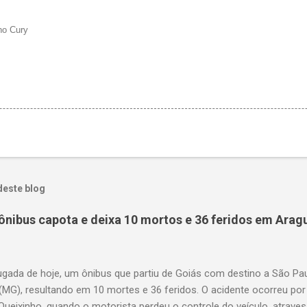
ho Cury
deste blog
ônibus capota e deixa 10 mortos e 36 feridos em Arag
gada de hoje, um ônibus que partiu de Goiás com destino a São P
(MG), resultando em 10 mortes e 36 feridos. O acidente ocorreu por
Queixinho, quando o motorista perdeu o controle do veículo, atraves