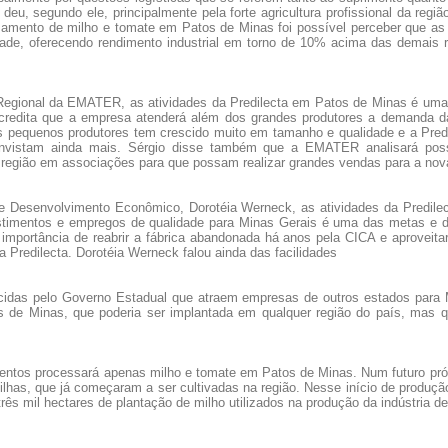
eu, segundo ele, principalmente pela forte agricultura profissional da regi
amento de milho e tomate em Patos de Minas foi possível perceber que as
idade, oferecendo rendimento industrial em torno de 10% acima das demais
 Regional da EMATER, as atividades da Predilecta em Patos de Minas é uma 
acredita que a empresa atenderá além dos grandes produtores a demanda da a
s pequenos produtores tem crescido muito em tamanho e qualidade e a Pred
 invistam ainda mais. Sérgio disse também que a EMATER analisará pos
 região em associações para que possam realizar grandes vendas para a no
e Desenvolvimento Econômico, Dorotéia Werneck, as atividades da Predilec
estimentos e empregos de qualidade para Minas Gerais é uma das metas e d
importância de reabrir a fábrica abandonada há anos pela CICA e aproveitar
Predilecta. Dorotéia Werneck falou ainda das facilidades
recidas pelo Governo Estadual que atraem empresas de outros estados para
de Minas, que poderia ser implantada em qualquer região do país, mas qu
limentos processará apenas milho e tomate em Patos de Minas. Num futuro pró
has, que já começaram a ser cultivadas na região. Nesse início de produçã
três mil hectares de plantação de milho utilizados na produção da indústria d