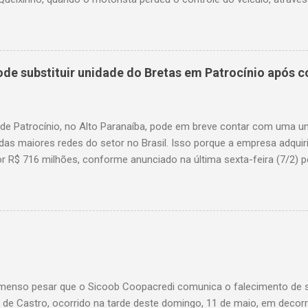
em uma alça de acesso. Entre as vítimas fatais, há duas crianças 
s. Nove dos feridos estão em estado grave. As autoridades investig
e substituir unidade do Bretas em Patrocínio após co
 de Patrocínio, no Alto Paranaíba, pode em breve contar com uma 
das maiores redes do setor no Brasil. Isso porque a empresa adquir
r R$ 716 milhões, conforme anunciado na última sexta-feira (7/2) pe
, antiga proprietária da marca desde 2010. Atualmente, Patrocínio
, localizado na Avenida Altino Guimarães, 455, no bairro Santo Antô
 possibilidade de que essa unidade seja convertida em um Superm
 de transição da marca em diversas cidades do estado. Expansão
o Bretas faz parte da estratégia de crescimento da rede Supermerc
 em Minas Gerais e a quinta maior do país, com um faturamento de 
a Associação Brasileira de Supermercados (Abras). Nacionalmente, o
enso pesar que o Sicoob Coopacredi comunica o falecimento de se
, que faturou R$ ...
de Castro, ocorrido na tarde deste domingo, 11 de maio, em decorr