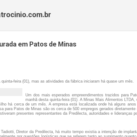
Pular para o conteúdo principal
trocinio.com.br
gurada em Patos de Minas
quinta-feira (01), mas as atividades da fábrica iniciaram há quase um mês.
Um dos mais esperados empreendimentos trazidos para Pato
manhã desta quinta-feira (01). A Minas Mais Alimentos LTDA, u
lho há cerca de um mês. A empresa está localizada onde há alguns anos
esa para Patos de Minas são os cerca de 500 empregos gerados diretamente e
tiveram presentes representantes da Predilecta, autoridades e lideranças po
Tadiotti, Diretor da Predilecta, há muito tempo existia a intenção de impla
ipalmente por questões logísticas que se referem tanto ao suprimento quant