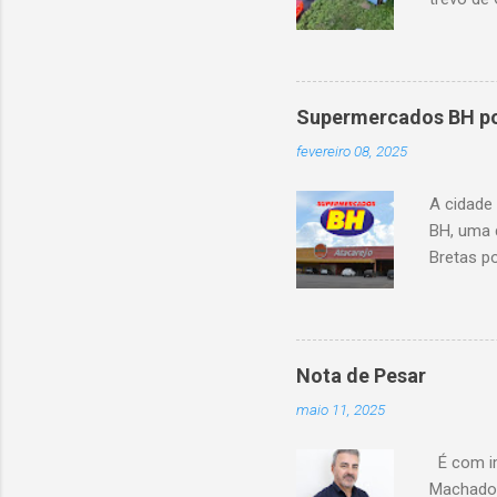
capotou 
oito ano
Supermercados BH pod
fevereiro 08, 2025
A cidade
BH, uma 
Bretas po
Cencosud
Atacarejo
existe a
processo
Nota de Pesar
compra d
maio 11, 2025
do setor
segundo 
É com im
Carrefour
Machado 