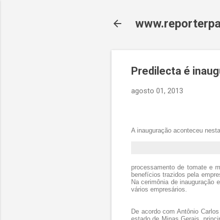
www.reporterpa
Predilecta é inau
agosto 01, 2013
A inauguração aconteceu nesta 
processamento de tomate e mi
benefícios trazidos pela empr
Na cerimônia de inauguração es
vários empresários.
De acordo com Antônio Carlos 
estado de Minas Gerais, princ