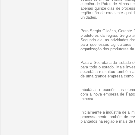
escolha de Patos de Minas se d
apenas quinze dias de process
região são de excelente qual
unidades.
Para Sergio Glicério, Gerente
produtores da região. Sérgio 
Segundo ele, as atividades do
para que esses agricultores
organização dos produtores da
Para a Secretária de Estado d
para todo o estado. Mais inv
secretária ressaltou também a 
de uma grande empresa como a 
tributárias e econômicas ofe
com a nova empresa de Patos 
mineira.
Inicialmente a indústria de a
processamento também de ervil
plantados na região e mais de 