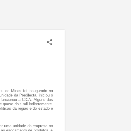
s de Minas foi inaugurado na
nidade da Predilecta, iniciou o
 funcionou a CICA. Alguns dos
 quase dois mil indiretamente.
líticas da região e do estado e
ntar uma unidade da empresa no
o ao escoamento de produtos. A