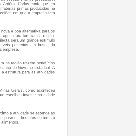
ão. Antônio Carlos conta que em
 matérias primas produzidas na
 regiões em que a empresa tem
nova e boa alternativa para os
gricultura familiar da região.
ilecta será um grande estímulo
síveis parcerias em busca da
va empresa.
ta na região trazem benefícios
esafio do Governo Estadual. A
 a estrutura para as atividades
 Minas Gerais, como aconteceu
e escolheu investir na cidade
ximo a atividade se estende ao
o quase mil hectares de tomate
e alimentos.