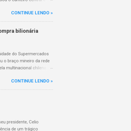
de aproximadamente três e
CONTINUE LENDO »
am as causas do acidente.
mpra bilionária
unidade do Supermercados
iu o braço mineiro da rede
la multinacional chilena
 conta com um Bretas
CONTINUE LENDO »
nio. Com a aquisição,
ercados BH, acompanhando o
 do Supermercados BH A
ados BH, que já é a maior
R$ 17 bilhões em 2023,
 setor é liderado pelo
u presidente, Celio
ência de um trágico