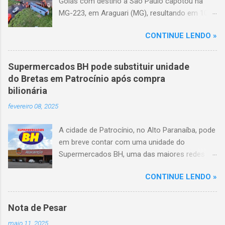
Goiás com destino a São Paulo capotou na
MG-223, em Araguari (MG), resultando em 10
mortes e 36 feridos. O acidente ocorreu por
CONTINUE LENDO »
volta das 3h40, próximo ao trevo de Queixinho,
quando o motorista perdeu o controle do
veículo, atravessou o canteiro central e
Supermercados BH pode substituir unidade
capotou em uma alça de acesso. Entre as
do Bretas em Patrocínio após compra
vítimas fatais, há duas crianças de
bilionária
aproximadamente três e oito anos. Nove dos
fevereiro 08, 2025
feridos estão em estado grave. As autoridades
investigam as causas do acidente.
A cidade de Patrocínio, no Alto Paranaíba, pode
em breve contar com uma unidade do
Supermercados BH, uma das maiores redes do
setor no Brasil. Isso porque a empresa adquiriu
CONTINUE LENDO »
o braço mineiro da rede Bretas por R$ 716
milhões, conforme anunciado na última sexta-
feira (7/2) pela multinacional chilena Cencosud,
Nota de Pesar
antiga proprietária da marca desde 2010.
maio 11, 2025