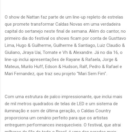
O show de Nattan faz parte de um line-up repleto de estrelas
que promete transformar Caldas Novas em uma verdadeira
capital do sertanejo neste final de semana. Além do cantor, no
primeiro dia do festival os shows ficam por conta de Gusttavo
Lima, Hugo & Guilherme, Guilherme & Santiago, Luiz Claudio &
Giuliano, Jiraya Uai, Tomate e Vh & Alexandre. Já no dia 16, o
line-up inclui apresentações de Rayane & Rafaela, Jorge &
Mateus, Murilo Huff, Edson & Hudson, Ralf, Pedro & Rafael e
Mari Fernandez, que traz seu projeto "Mari Sem Fim".
Com uma estrutura de palco impressionante, que inclui mais
de mil metros quadrados de telas de LED e um sistema de
iluminação e som de última geração, o Caldas Country
proporciona um cenário perfeito para que os artistas
entreguem performances inesquecíveis. O festival, que atrai
milhares de fãs de todo o Brasil, é uma das paradas mais