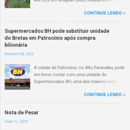
mortes e 36 feridos. O acidente ocorreu por
CONTINUE LENDO »
volta das 3h40, próximo ao trevo de Queixinho,
quando o motorista perdeu o controle do
veículo, atravessou o canteiro central e
Supermercados BH pode substituir unidade
capotou em uma alça de acesso. Entre as
do Bretas em Patrocínio após compra
vítimas fatais, há duas crianças de
bilionária
aproximadamente três e oito anos. Nove dos
fevereiro 08, 2025
feridos estão em estado grave. As autoridades
investigam as causas do acidente.
A cidade de Patrocínio, no Alto Paranaíba, pode
em breve contar com uma unidade do
Supermercados BH, uma das maiores redes do
setor no Brasil. Isso porque a empresa adquiriu
CONTINUE LENDO »
o braço mineiro da rede Bretas por R$ 716
milhões, conforme anunciado na última sexta-
feira (7/2) pela multinacional chilena Cencosud,
Nota de Pesar
antiga proprietária da marca desde 2010.
maio 11, 2025
Atualmente, Patrocínio conta com um Bretas