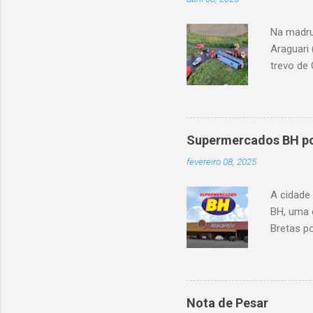
Na madru
Araguari 
trevo de 
capotou 
oito ano
Supermercados BH pod
fevereiro 08, 2025
A cidade
BH, uma 
Bretas po
Cencosud
Atacarejo
existe a
processo
Nota de Pesar
compra d