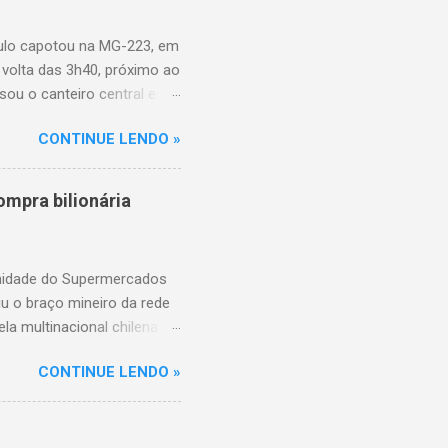
aulo capotou na MG-223, em
 volta das 3h40, próximo ao
sou o canteiro central e
de aproximadamente três e
CONTINUE LENDO »
am as causas do acidente.
mpra bilionária
unidade do Supermercados
iu o braço mineiro da rede
la multinacional chilena
 conta com um Bretas
CONTINUE LENDO »
nio. Com a aquisição,
ercados BH, acompanhando o
 do Supermercados BH A
ados BH, que já é a maior