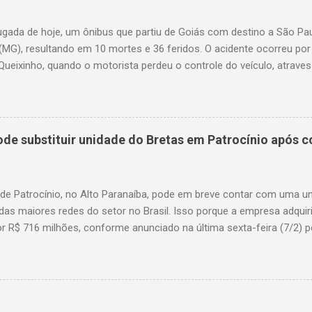
gada de hoje, um ônibus que partiu de Goiás com destino a São P
(MG), resultando em 10 mortes e 36 feridos. O acidente ocorreu por
Queixinho, quando o motorista perdeu o controle do veículo, atraves
em uma alça de acesso. Entre as vítimas fatais, há duas crianças 
s. Nove dos feridos estão em estado grave. As autoridades investig
e substituir unidade do Bretas em Patrocínio após co
 de Patrocínio, no Alto Paranaíba, pode em breve contar com uma 
das maiores redes do setor no Brasil. Isso porque a empresa adquir
r R$ 716 milhões, conforme anunciado na última sexta-feira (7/2) pe
, antiga proprietária da marca desde 2010. Atualmente, Patrocínio
, localizado na Avenida Altino Guimarães, 455, no bairro Santo Antô
 possibilidade de que essa unidade seja convertida em um Superm
 de transição da marca em diversas cidades do estado. Expansão
o Bretas faz parte da estratégia de crescimento da rede Supermerc