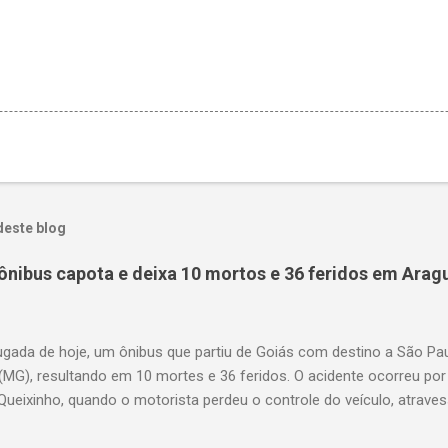
deste blog
ônibus capota e deixa 10 mortos e 36 feridos em Arag
gada de hoje, um ônibus que partiu de Goiás com destino a São P
(MG), resultando em 10 mortes e 36 feridos. O acidente ocorreu por
Queixinho, quando o motorista perdeu o controle do veículo, atraves
em uma alça de acesso. Entre as vítimas fatais, há duas crianças 
s. Nove dos feridos estão em estado grave. As autoridades investig