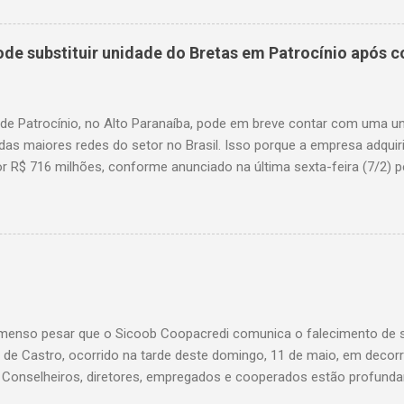
e substituir unidade do Bretas em Patrocínio após co
 de Patrocínio, no Alto Paranaíba, pode em breve contar com uma 
das maiores redes do setor no Brasil. Isso porque a empresa adquir
r R$ 716 milhões, conforme anunciado na última sexta-feira (7/2) pe
, antiga proprietária da marca desde 2010. Atualmente, Patrocínio
, localizado na Avenida Altino Guimarães, 455, no bairro Santo Antô
 possibilidade de que essa unidade seja convertida em um Superm
 de transição da marca em diversas cidades do estado. Expansão
o Bretas faz parte da estratégia de crescimento da rede Supermerc
 em Minas Gerais e a quinta maior do país, com um faturamento de 
a Associação Brasileira de Supermercados (Abras). Nacionalmente, o
enso pesar que o Sicoob Coopacredi comunica o falecimento de se
, que faturou R$ ...
de Castro, ocorrido na tarde deste domingo, 11 de maio, em decorr
. Conselheiros, diretores, empregados e cooperados estão profund
ento de dor, e expressam suas mais sinceras condolências a todos