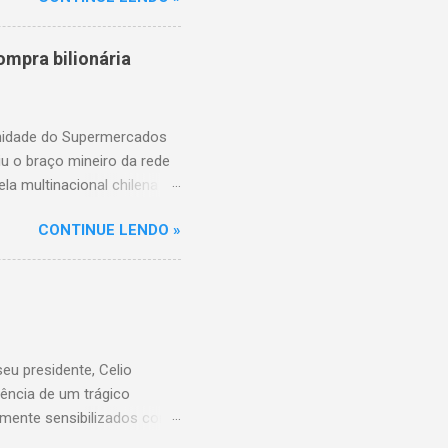
mpra bilionária
unidade do Supermercados
iu o braço mineiro da rede
la multinacional chilena
 conta com um Bretas
CONTINUE LENDO »
nio. Com a aquisição,
ercados BH, acompanhando o
 do Supermercados BH A
ados BH, que já é a maior
R$ 17 bilhões em 2023,
 setor é liderado pelo
u presidente, Celio
ência de um trágico
amente sensibilizados com
 os familiares e amigos.