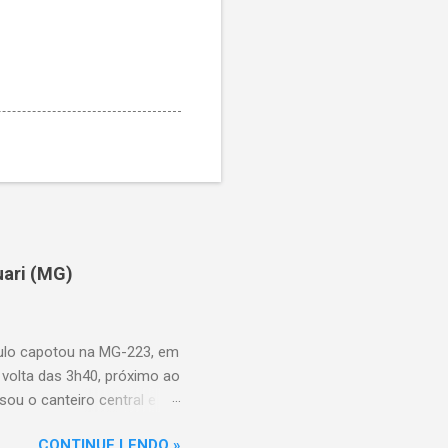
uari (MG)
aulo capotou na MG-223, em
 volta das 3h40, próximo ao
sou o canteiro central e
de aproximadamente três e
CONTINUE LENDO »
am as causas do acidente.