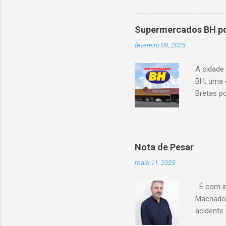
Supermercados BH pod
fevereiro 08, 2025
A cidade
BH, uma 
Bretas po
Cencosud
Atacarejo
existe a
processo
Nota de Pesar
compra d
maio 11, 2025
do setor
segundo 
É com im
Carrefour
Machado 
acidente
esse mom