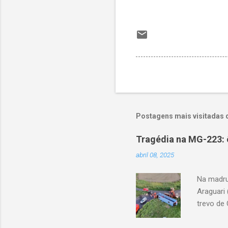
Postagens mais visitadas 
Tragédia na MG-223: 
abril 08, 2025
Na madru
Araguari 
trevo de 
capotou 
oito ano