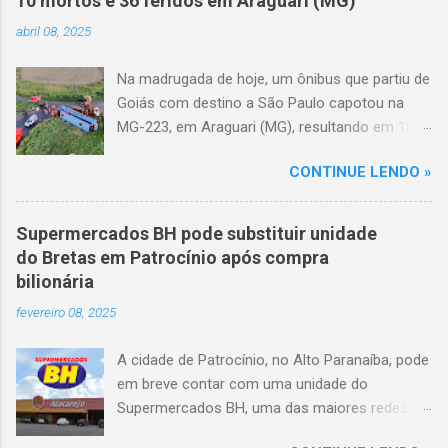
10 mortos e 36 feridos em Araguari (MG)
abril 08, 2025
Na madrugada de hoje, um ônibus que partiu de
Goiás com destino a São Paulo capotou na
MG-223, em Araguari (MG), resultando em 10
mortes e 36 feridos. O acidente ocorreu por
CONTINUE LENDO »
volta das 3h40, próximo ao trevo de Queixinho,
quando o motorista perdeu o controle do
veículo, atravessou o canteiro central e
Supermercados BH pode substituir unidade
capotou em uma alça de acesso. Entre as
do Bretas em Patrocínio após compra
vítimas fatais, há duas crianças de
bilionária
aproximadamente três e oito anos. Nove dos
fevereiro 08, 2025
feridos estão em estado grave. As autoridades
investigam as causas do acidente.
A cidade de Patrocínio, no Alto Paranaíba, pode
em breve contar com uma unidade do
Supermercados BH, uma das maiores redes do
setor no Brasil. Isso porque a empresa adquiriu