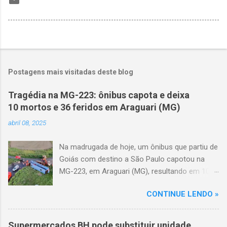
Postagens mais visitadas deste blog
Tragédia na MG-223: ônibus capota e deixa
10 mortos e 36 feridos em Araguari (MG)
abril 08, 2025
Na madrugada de hoje, um ônibus que partiu de
Goiás com destino a São Paulo capotou na
MG-223, em Araguari (MG), resultando em 10
mortes e 36 feridos. O acidente ocorreu por
CONTINUE LENDO »
volta das 3h40, próximo ao trevo de Queixinho,
quando o motorista perdeu o controle do
veículo, atravessou o canteiro central e
Supermercados BH pode substituir unidade