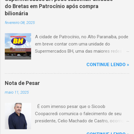
capotou em uma alça de acesso. Entre as
do Bretas em Patrocínio após compra
vítimas fatais, há duas crianças de
bilionária
aproximadamente três e oito anos. Nove dos
fevereiro 08, 2025
feridos estão em estado grave. As autoridades
investigam as causas do acidente.
A cidade de Patrocínio, no Alto Paranaíba, pode
em breve contar com uma unidade do
Supermercados BH, uma das maiores redes do
setor no Brasil. Isso porque a empresa adquiriu
CONTINUE LENDO »
o braço mineiro da rede Bretas por R$ 716
milhões, conforme anunciado na última sexta-
feira (7/2) pela multinacional chilena Cencosud,
Nota de Pesar
antiga proprietária da marca desde 2010.
maio 11, 2025
Atualmente, Patrocínio conta com um Bretas
Atacarejo, localizado na Avenida Altino
É com imenso pesar que o Sicoob
Guimarães, 455, no bairro Santo Antônio. Com
Coopacredi comunica o falecimento de seu
a aquisição, existe a possibilidade de que essa
presidente, Celio Machado de Castro, ocorrido
unidade seja convertida em um Supermercados
na tarde deste domingo, 11 de maio, em
BH, acompanhando o processo de transição