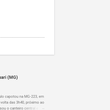
uari (MG)
aulo capotou na MG-223, em
 volta das 3h40, próximo ao
sou o canteiro central e