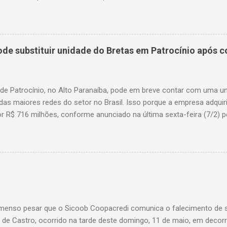
em uma alça de acesso. Entre as vítimas fatais, há duas crianças 
s. Nove dos feridos estão em estado grave. As autoridades investig
e substituir unidade do Bretas em Patrocínio após co
 de Patrocínio, no Alto Paranaíba, pode em breve contar com uma 
das maiores redes do setor no Brasil. Isso porque a empresa adquir
r R$ 716 milhões, conforme anunciado na última sexta-feira (7/2) pe
, antiga proprietária da marca desde 2010. Atualmente, Patrocínio
, localizado na Avenida Altino Guimarães, 455, no bairro Santo Antô
 possibilidade de que essa unidade seja convertida em um Superm
 de transição da marca em diversas cidades do estado. Expansão
o Bretas faz parte da estratégia de crescimento da rede Supermerc
 em Minas Gerais e a quinta maior do país, com um faturamento de 
a Associação Brasileira de Supermercados (Abras). Nacionalmente, o
enso pesar que o Sicoob Coopacredi comunica o falecimento de se
, que faturou R$ ...
de Castro, ocorrido na tarde deste domingo, 11 de maio, em decorr