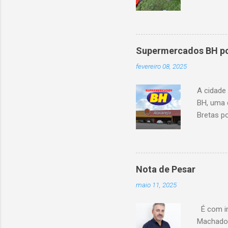
capotou 
oito ano
Supermercados BH pod
fevereiro 08, 2025
A cidade
BH, uma 
Bretas po
Cencosud
Atacarejo
existe a
processo
Nota de Pesar
compra d
maio 11, 2025
do setor
segundo 
É com im
Carrefour
Machado 