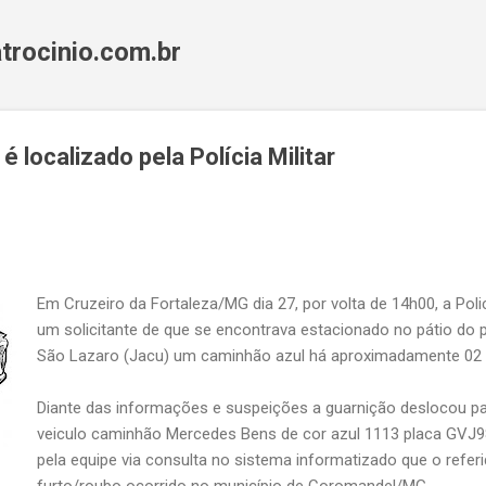
Pular para o conteúdo principal
trocinio.com.br
 localizado pela Polícia Militar
Em Cruzeiro da Fortaleza/MG dia 27, por volta de 14h00, a Polic
um solicitante de que se encontrava estacionado no pátio do
São Lazaro (Jacu) um caminhão azul há aproximadamente 02 
Diante das informações e suspeições a guarnição deslocou par
veiculo caminhão Mercedes Bens de cor azul 1113 placa GVJ9
pela equipe via consulta no sistema informatizado que o refe
furto/roubo ocorrido no município de Coromandel/MG.