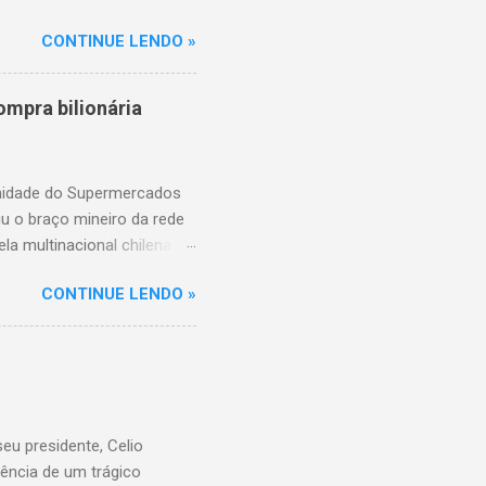
de aproximadamente três e
CONTINUE LENDO »
am as causas do acidente.
mpra bilionária
unidade do Supermercados
iu o braço mineiro da rede
la multinacional chilena
 conta com um Bretas
CONTINUE LENDO »
nio. Com a aquisição,
ercados BH, acompanhando o
 do Supermercados BH A
ados BH, que já é a maior
R$ 17 bilhões em 2023,
 setor é liderado pelo
u presidente, Celio
ência de um trágico