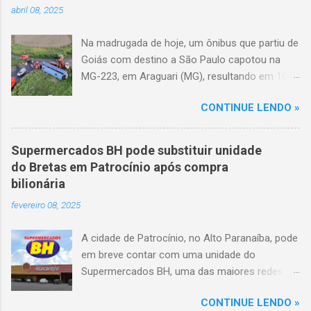
abril 08, 2025
Na madrugada de hoje, um ônibus que partiu de
Goiás com destino a São Paulo capotou na
MG-223, em Araguari (MG), resultando em 10
mortes e 36 feridos. O acidente ocorreu por
CONTINUE LENDO »
volta das 3h40, próximo ao trevo de Queixinho,
quando o motorista perdeu o controle do
veículo, atravessou o canteiro central e
Supermercados BH pode substituir unidade
capotou em uma alça de acesso. Entre as
do Bretas em Patrocínio após compra
vítimas fatais, há duas crianças de
bilionária
aproximadamente três e oito anos. Nove dos
fevereiro 08, 2025
feridos estão em estado grave. As autoridades
investigam as causas do acidente.
A cidade de Patrocínio, no Alto Paranaíba, pode
em breve contar com uma unidade do
Supermercados BH, uma das maiores redes do
setor no Brasil. Isso porque a empresa adquiriu
CONTINUE LENDO »
o braço mineiro da rede Bretas por R$ 716