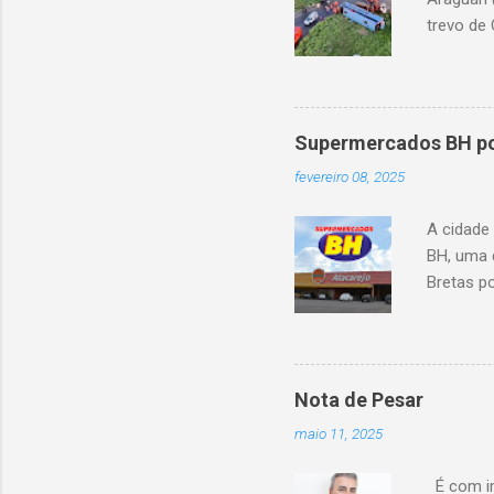
trevo de 
capotou 
oito ano
Supermercados BH pod
fevereiro 08, 2025
A cidade
BH, uma 
Bretas po
Cencosud
Atacarejo
existe a
processo
Nota de Pesar
compra d
maio 11, 2025
do setor
segundo 
É com im
Carrefour