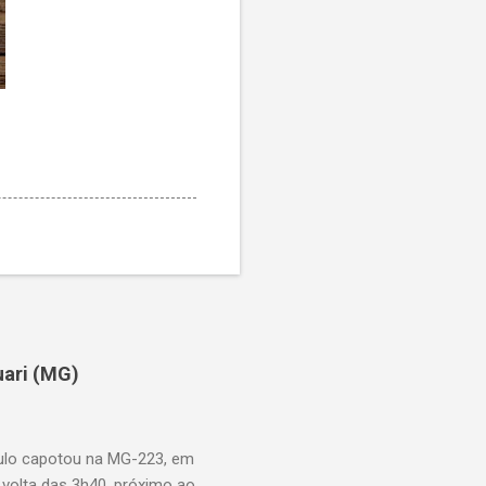
uari (MG)
aulo capotou na MG-223, em
 volta das 3h40, próximo ao