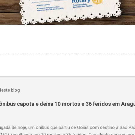
deste blog
ônibus capota e deixa 10 mortos e 36 feridos em Arag
gada de hoje, um ônibus que partiu de Goiás com destino a São P
(MG), resultando em 10 mortes e 36 feridos. O acidente ocorreu por