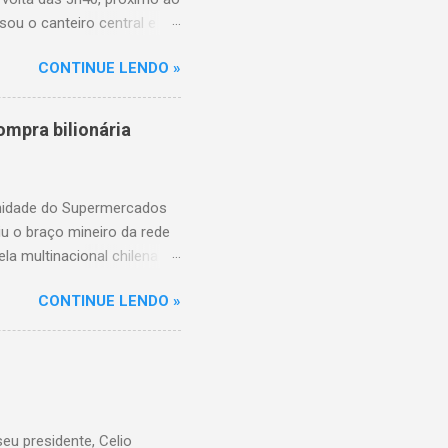
sou o canteiro central e
de aproximadamente três e
CONTINUE LENDO »
am as causas do acidente.
mpra bilionária
unidade do Supermercados
iu o braço mineiro da rede
la multinacional chilena
 conta com um Bretas
CONTINUE LENDO »
nio. Com a aquisição,
ercados BH, acompanhando o
 do Supermercados BH A
ados BH, que já é a maior
R$ 17 bilhões em 2023,
 setor é liderado pelo
u presidente, Celio