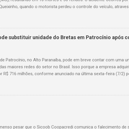
Queixinho, quando o motorista perdeu o controle do veículo, atraves
em uma alça de acesso. Entre as vítimas fatais, há duas crianças 
s. Nove dos feridos estão em estado grave. As autoridades investig
e substituir unidade do Bretas em Patrocínio após co
 de Patrocínio, no Alto Paranaíba, pode em breve contar com uma 
das maiores redes do setor no Brasil. Isso porque a empresa adquir
r R$ 716 milhões, conforme anunciado na última sexta-feira (7/2) pe
, antiga proprietária da marca desde 2010. Atualmente, Patrocínio
, localizado na Avenida Altino Guimarães, 455, no bairro Santo Antô
 possibilidade de que essa unidade seja convertida em um Superm
 de transição da marca em diversas cidades do estado. Expansão
o Bretas faz parte da estratégia de crescimento da rede Supermerc
 em Minas Gerais e a quinta maior do país, com um faturamento de 
a Associação Brasileira de Supermercados (Abras). Nacionalmente, o
enso pesar que o Sicoob Coopacredi comunica o falecimento de se
, que faturou R$ ...