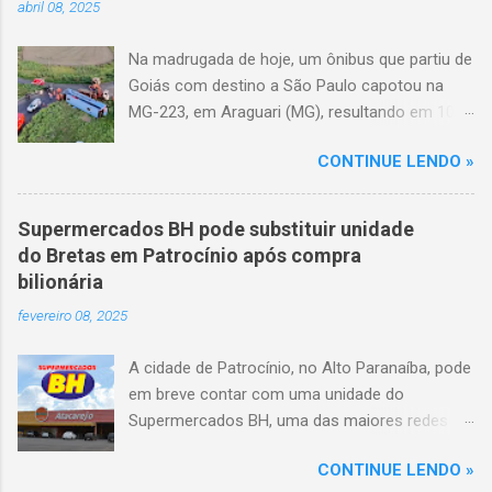
abril 08, 2025
Na madrugada de hoje, um ônibus que partiu de
Goiás com destino a São Paulo capotou na
MG-223, em Araguari (MG), resultando em 10
mortes e 36 feridos. O acidente ocorreu por
CONTINUE LENDO »
volta das 3h40, próximo ao trevo de Queixinho,
quando o motorista perdeu o controle do
veículo, atravessou o canteiro central e
Supermercados BH pode substituir unidade
capotou em uma alça de acesso. Entre as
do Bretas em Patrocínio após compra
vítimas fatais, há duas crianças de
bilionária
aproximadamente três e oito anos. Nove dos
fevereiro 08, 2025
feridos estão em estado grave. As autoridades
investigam as causas do acidente.
A cidade de Patrocínio, no Alto Paranaíba, pode
em breve contar com uma unidade do
Supermercados BH, uma das maiores redes do
setor no Brasil. Isso porque a empresa adquiriu
CONTINUE LENDO »
o braço mineiro da rede Bretas por R$ 716