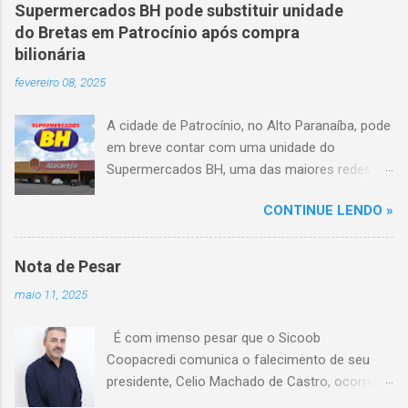
veículo, atravessou o canteiro central e
Supermercados BH pode substituir unidade
capotou em uma alça de acesso. Entre as
do Bretas em Patrocínio após compra
vítimas fatais, há duas crianças de
bilionária
aproximadamente três e oito anos. Nove dos
fevereiro 08, 2025
feridos estão em estado grave. As autoridades
investigam as causas do acidente.
A cidade de Patrocínio, no Alto Paranaíba, pode
em breve contar com uma unidade do
Supermercados BH, uma das maiores redes do
setor no Brasil. Isso porque a empresa adquiriu
CONTINUE LENDO »
o braço mineiro da rede Bretas por R$ 716
milhões, conforme anunciado na última sexta-
feira (7/2) pela multinacional chilena Cencosud,
Nota de Pesar
antiga proprietária da marca desde 2010.
maio 11, 2025
Atualmente, Patrocínio conta com um Bretas
Atacarejo, localizado na Avenida Altino
É com imenso pesar que o Sicoob
Guimarães, 455, no bairro Santo Antônio. Com
Coopacredi comunica o falecimento de seu
a aquisição, existe a possibilidade de que essa
presidente, Celio Machado de Castro, ocorrido
unidade seja convertida em um Supermercados
na tarde deste domingo, 11 de maio, em