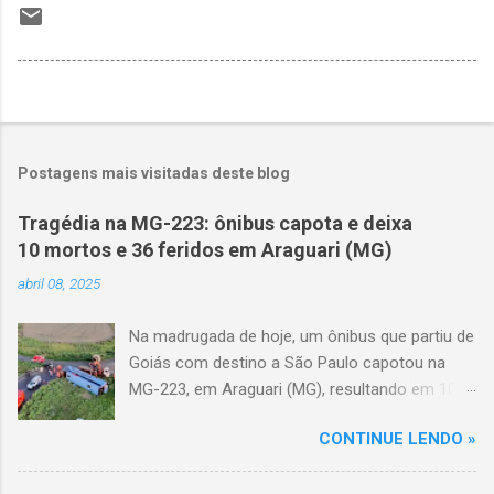
Postagens mais visitadas deste blog
Tragédia na MG-223: ônibus capota e deixa
10 mortos e 36 feridos em Araguari (MG)
abril 08, 2025
Na madrugada de hoje, um ônibus que partiu de
Goiás com destino a São Paulo capotou na
MG-223, em Araguari (MG), resultando em 10
mortes e 36 feridos. O acidente ocorreu por
CONTINUE LENDO »
volta das 3h40, próximo ao trevo de Queixinho,
quando o motorista perdeu o controle do