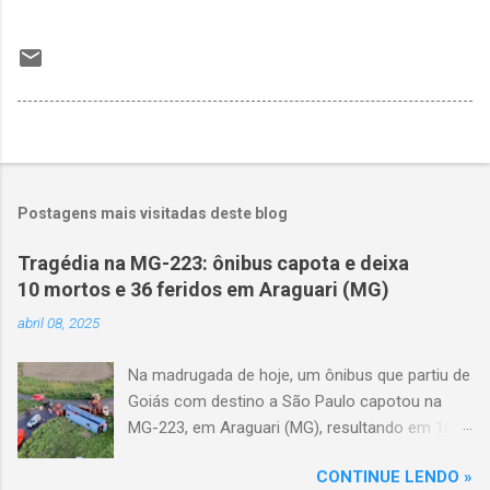
Postagens mais visitadas deste blog
Tragédia na MG-223: ônibus capota e deixa
10 mortos e 36 feridos em Araguari (MG)
abril 08, 2025
Na madrugada de hoje, um ônibus que partiu de
Goiás com destino a São Paulo capotou na
MG-223, em Araguari (MG), resultando em 10
mortes e 36 feridos. O acidente ocorreu por
CONTINUE LENDO »
volta das 3h40, próximo ao trevo de Queixinho,