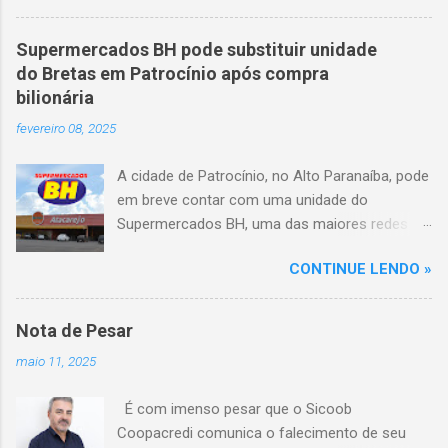
quando o motorista perdeu o controle do
veículo, atravessou o canteiro central e
Supermercados BH pode substituir unidade
capotou em uma alça de acesso. Entre as
do Bretas em Patrocínio após compra
vítimas fatais, há duas crianças de
bilionária
aproximadamente três e oito anos. Nove dos
fevereiro 08, 2025
feridos estão em estado grave. As autoridades
investigam as causas do acidente.
A cidade de Patrocínio, no Alto Paranaíba, pode
em breve contar com uma unidade do
Supermercados BH, uma das maiores redes do
setor no Brasil. Isso porque a empresa adquiriu
CONTINUE LENDO »
o braço mineiro da rede Bretas por R$ 716
milhões, conforme anunciado na última sexta-
feira (7/2) pela multinacional chilena Cencosud,
Nota de Pesar
antiga proprietária da marca desde 2010.
maio 11, 2025
Atualmente, Patrocínio conta com um Bretas
Atacarejo, localizado na Avenida Altino
É com imenso pesar que o Sicoob
Guimarães, 455, no bairro Santo Antônio. Com
Coopacredi comunica o falecimento de seu
a aquisição, existe a possibilidade de que essa