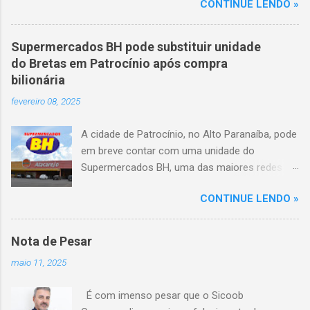
CONTINUE LENDO »
volta das 3h40, próximo ao trevo de Queixinho,
quando o motorista perdeu o controle do
veículo, atravessou o canteiro central e
Supermercados BH pode substituir unidade
capotou em uma alça de acesso. Entre as
do Bretas em Patrocínio após compra
vítimas fatais, há duas crianças de
bilionária
aproximadamente três e oito anos. Nove dos
fevereiro 08, 2025
feridos estão em estado grave. As autoridades
investigam as causas do acidente.
A cidade de Patrocínio, no Alto Paranaíba, pode
em breve contar com uma unidade do
Supermercados BH, uma das maiores redes do
setor no Brasil. Isso porque a empresa adquiriu
CONTINUE LENDO »
o braço mineiro da rede Bretas por R$ 716
milhões, conforme anunciado na última sexta-
feira (7/2) pela multinacional chilena Cencosud,
Nota de Pesar
antiga proprietária da marca desde 2010.
maio 11, 2025
Atualmente, Patrocínio conta com um Bretas
Atacarejo, localizado na Avenida Altino
É com imenso pesar que o Sicoob
Guimarães, 455, no bairro Santo Antônio. Com