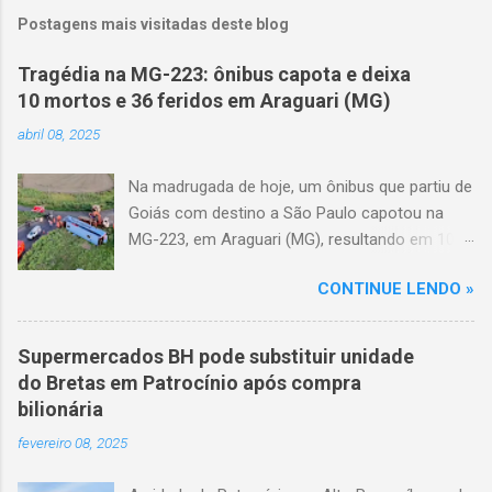
Postagens mais visitadas deste blog
Tragédia na MG-223: ônibus capota e deixa
10 mortos e 36 feridos em Araguari (MG)
abril 08, 2025
Na madrugada de hoje, um ônibus que partiu de
Goiás com destino a São Paulo capotou na
MG-223, em Araguari (MG), resultando em 10
mortes e 36 feridos. O acidente ocorreu por
CONTINUE LENDO »
volta das 3h40, próximo ao trevo de Queixinho,
quando o motorista perdeu o controle do
veículo, atravessou o canteiro central e
Supermercados BH pode substituir unidade
capotou em uma alça de acesso. Entre as
do Bretas em Patrocínio após compra
vítimas fatais, há duas crianças de
bilionária
aproximadamente três e oito anos. Nove dos
fevereiro 08, 2025
feridos estão em estado grave. As autoridades
investigam as causas do acidente.