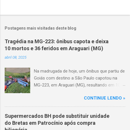
Postagens mais visitadas deste blog
Tragédia na MG-223: ônibus capota e deixa
10 mortos e 36 feridos em Araguari (MG)
abril 08, 2025
Na madrugada de hoje, um ônibus que partiu de
Goiás com destino a São Paulo capotou na
MG-223, em Araguari (MG), resultando em 10
mortes e 36 feridos. O acidente ocorreu por
CONTINUE LENDO »
volta das 3h40, próximo ao trevo de Queixinho,
quando o motorista perdeu o controle do
veículo, atravessou o canteiro central e
Supermercados BH pode substituir unidade
capotou em uma alça de acesso. Entre as
do Bretas em Patrocínio após compra
vítimas fatais, há duas crianças de
bilionária