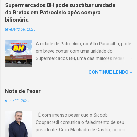
veículo, atravessou o canteiro central e
Supermercados BH pode substituir unidade
capotou em uma alça de acesso. Entre as
do Bretas em Patrocínio após compra
vítimas fatais, há duas crianças de
bilionária
aproximadamente três e oito anos. Nove dos
fevereiro 08, 2025
feridos estão em estado grave. As autoridades
investigam as causas do acidente.
A cidade de Patrocínio, no Alto Paranaíba, pode
em breve contar com uma unidade do
Supermercados BH, uma das maiores redes do
setor no Brasil. Isso porque a empresa adquiriu
CONTINUE LENDO »
o braço mineiro da rede Bretas por R$ 716
milhões, conforme anunciado na última sexta-
feira (7/2) pela multinacional chilena Cencosud,
Nota de Pesar
antiga proprietária da marca desde 2010.
maio 11, 2025
Atualmente, Patrocínio conta com um Bretas
Atacarejo, localizado na Avenida Altino
É com imenso pesar que o Sicoob
Guimarães, 455, no bairro Santo Antônio. Com
Coopacredi comunica o falecimento de seu
a aquisição, existe a possibilidade de que essa
presidente, Celio Machado de Castro, ocorrido
unidade seja convertida em um Supermercados