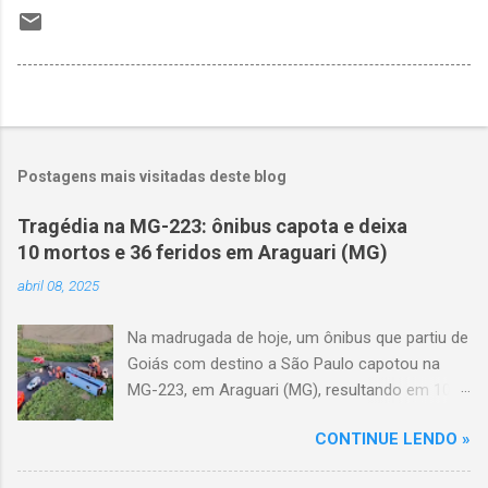
Postagens mais visitadas deste blog
Tragédia na MG-223: ônibus capota e deixa
10 mortos e 36 feridos em Araguari (MG)
abril 08, 2025
Na madrugada de hoje, um ônibus que partiu de
Goiás com destino a São Paulo capotou na
MG-223, em Araguari (MG), resultando em 10
mortes e 36 feridos. O acidente ocorreu por
CONTINUE LENDO »
volta das 3h40, próximo ao trevo de Queixinho,
quando o motorista perdeu o controle do