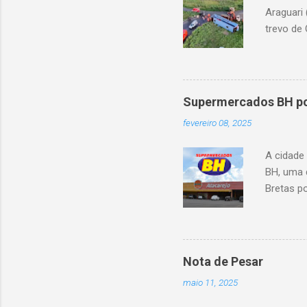
Araguari 
trevo de 
capotou 
oito ano
Supermercados BH pod
fevereiro 08, 2025
A cidade
BH, uma 
Bretas po
Cencosud
Atacarejo
existe a
processo
Nota de Pesar
compra d
maio 11, 2025
do setor
segundo 