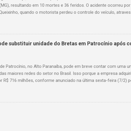
(MG), resultando em 10 mortes e 36 feridos. O acidente ocorreu por
Queixinho, quando o motorista perdeu o controle do veículo, atraves
em uma alça de acesso. Entre as vítimas fatais, há duas crianças 
s. Nove dos feridos estão em estado grave. As autoridades investig
e substituir unidade do Bretas em Patrocínio após co
 de Patrocínio, no Alto Paranaíba, pode em breve contar com uma 
das maiores redes do setor no Brasil. Isso porque a empresa adquir
r R$ 716 milhões, conforme anunciado na última sexta-feira (7/2) pe
, antiga proprietária da marca desde 2010. Atualmente, Patrocínio
, localizado na Avenida Altino Guimarães, 455, no bairro Santo Antô
 possibilidade de que essa unidade seja convertida em um Superm
 de transição da marca em diversas cidades do estado. Expansão
o Bretas faz parte da estratégia de crescimento da rede Supermerc
 em Minas Gerais e a quinta maior do país, com um faturamento de 
a Associação Brasileira de Supermercados (Abras). Nacionalmente, o