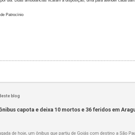
 por dia. Duas ambulâncias ficaram à disposição, uma para atender cada barr
de Patrocínio
deste blog
ônibus capota e deixa 10 mortos e 36 feridos em Arag
gada de hoje, um ônibus que partiu de Goiás com destino a São P