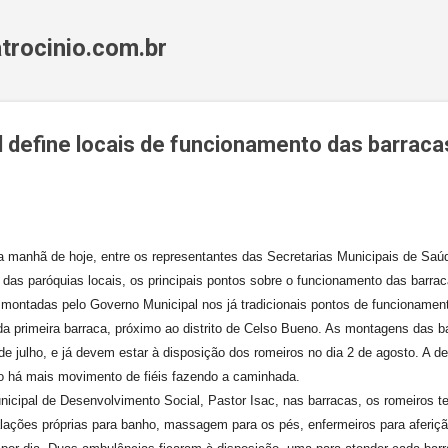
Pular para o conteúdo principal
trocinio.com.br
 define locais de funcionamento das barraca
a manhã de hoje, entre os representantes das Secretarias Municipais de Sa
 das paróquias locais, os principais pontos sobre o funcionamento das barrac
 montadas pelo Governo Municipal nos já tradicionais pontos de funcionamento
a primeira barraca, próximo ao distrito de Celso Bueno. As montagens das ba
 de julho, e já devem estar à disposição dos romeiros no dia 2 de agosto. A
ão há mais movimento de fiéis fazendo a caminhada.
nicipal de Desenvolvimento Social, Pastor Isac, nas barracas, os romeiros t
alações próprias para banho, massagem para os pés, enfermeiros para aferiçã