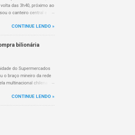
 volta das 3h40, próximo ao
sou o canteiro central e
de aproximadamente três e
CONTINUE LENDO »
am as causas do acidente.
mpra bilionária
unidade do Supermercados
iu o braço mineiro da rede
la multinacional chilena
 conta com um Bretas
CONTINUE LENDO »
nio. Com a aquisição,
ercados BH, acompanhando o
 do Supermercados BH A
ados BH, que já é a maior
R$ 17 bilhões em 2023,
 setor é liderado pelo