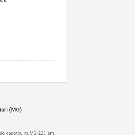
aca.
uari (MG)
aulo capotou na MG-223, em