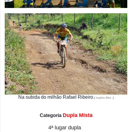
Na subida do milhão Rafael Ribeiro
(
Império Bike
)
Dupla Mista
Categoria
4
ª lugar dupla