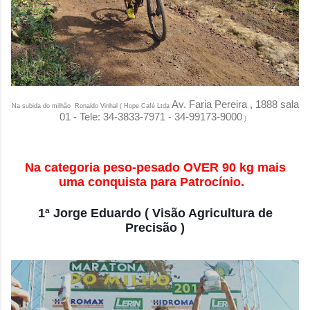
Av. Faria Pereira , 1888 sala
Na subida do milhão
Ronaldo Vinhal (
Hope Café Ltda
01 - Tele: 34-3833-7971 - 34-99173-9000
)
Na categoria peso-pesado OVER 90 kg mais
uma conquista para Patrocínio.
1ª Jorge Eduardo ( Visão Agricultura de
Precisão )