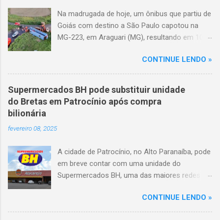
Na madrugada de hoje, um ônibus que partiu de
Goiás com destino a São Paulo capotou na
MG-223, em Araguari (MG), resultando em 10
mortes e 36 feridos. O acidente ocorreu por
CONTINUE LENDO »
volta das 3h40, próximo ao trevo de Queixinho,
quando o motorista perdeu o controle do
veículo, atravessou o canteiro central e
Supermercados BH pode substituir unidade
capotou em uma alça de acesso. Entre as
do Bretas em Patrocínio após compra
vítimas fatais, há duas crianças de
bilionária
aproximadamente três e oito anos. Nove dos
fevereiro 08, 2025
feridos estão em estado grave. As autoridades
investigam as causas do acidente.
A cidade de Patrocínio, no Alto Paranaíba, pode
em breve contar com uma unidade do
Supermercados BH, uma das maiores redes do
setor no Brasil. Isso porque a empresa adquiriu
CONTINUE LENDO »
o braço mineiro da rede Bretas por R$ 716
milhões, conforme anunciado na última sexta-