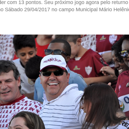
r com 13 pontos. Seu próximo jogo agora pelo returno
no Sábado 29/04/2017 no campo Municipal Mário Helêni