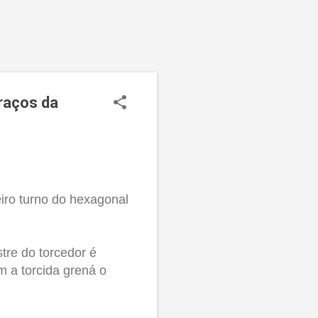
raços da
iro turno do hexagonal
tre do torcedor é
om a torcida grená
o