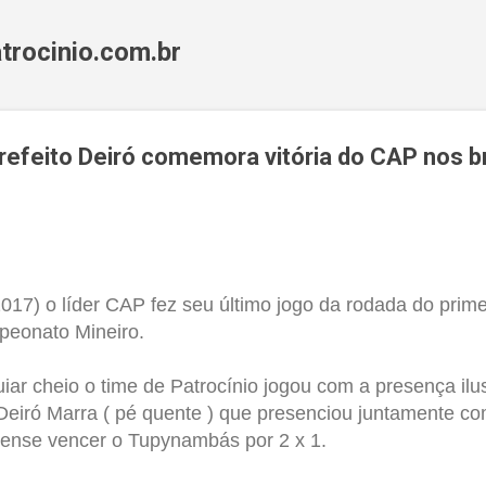
Pular para o conteúdo principal
trocinio.com.br
refeito Deiró comemora vitória do CAP nos b
017) o líder CAP fez seu último jogo da rodada do prime
mpeonato Mineiro.
uiar cheio
o
time de Patrocínio jogou com a presença ilus
 Deiró Marra ( pé quente ) que presenciou juntamente c
inense vencer o Tupynambás por 2 x 1.