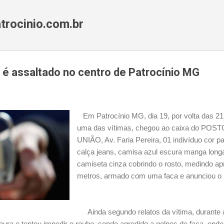
Pular para o conteúdo principal
trocinio.com.br
 é assaltado no centro de Patrocínio MG
Em Patrocínio MG, dia 19, por volta das 2
uma das vítimas, chegou ao caixa do P
UNIÃO, Av. Faria Pereira, 01 indivíduo cor p
calça jeans, camisa azul escura manga lo
camiseta cinza cobrindo o rosto, medindo a
metros, armado com uma faca e anunciou o 
Ainda segundo relatos da vítima, durante 
ra e tentou impedir o roubo, sendo agredido a golpes de faca, onde