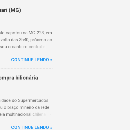
uari (MG)
aulo capotou na MG-223, em
 volta das 3h40, próximo ao
sou o canteiro central e
de aproximadamente três e
CONTINUE LENDO »
am as causas do acidente.
mpra bilionária
unidade do Supermercados
iu o braço mineiro da rede
la multinacional chilena
 conta com um Bretas
CONTINUE LENDO »
nio. Com a aquisição,