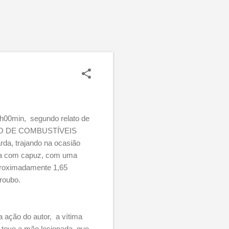
1h00min, segundo relato de
OSTO DE COMBUSTÍVEIS
arda, trajando na ocasião
nga com capuz, com uma
proximadamente 1,65
roubo.
a ação do autor, a vítima
 teve a mão lesionada, que