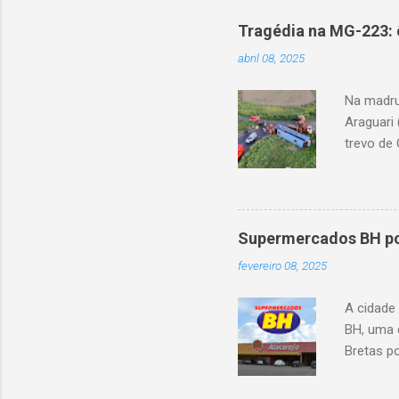
Tragédia na MG-223: 
abril 08, 2025
Na madru
Araguari 
trevo de 
capotou 
oito ano
Supermercados BH pod
fevereiro 08, 2025
A cidade
BH, uma 
Bretas po
Cencosud
Atacarejo