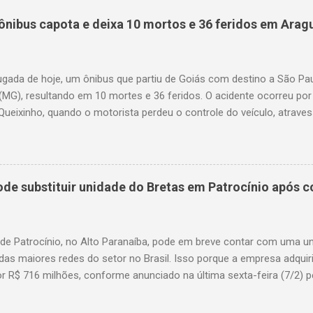
ônibus capota e deixa 10 mortos e 36 feridos em Arag
gada de hoje, um ônibus que partiu de Goiás com destino a São P
(MG), resultando em 10 mortes e 36 feridos. O acidente ocorreu por
Queixinho, quando o motorista perdeu o controle do veículo, atraves
em uma alça de acesso. Entre as vítimas fatais, há duas crianças 
s. Nove dos feridos estão em estado grave. As autoridades investig
e substituir unidade do Bretas em Patrocínio após co
 de Patrocínio, no Alto Paranaíba, pode em breve contar com uma 
das maiores redes do setor no Brasil. Isso porque a empresa adquir
r R$ 716 milhões, conforme anunciado na última sexta-feira (7/2) pe
, antiga proprietária da marca desde 2010. Atualmente, Patrocínio
, localizado na Avenida Altino Guimarães, 455, no bairro Santo Antô