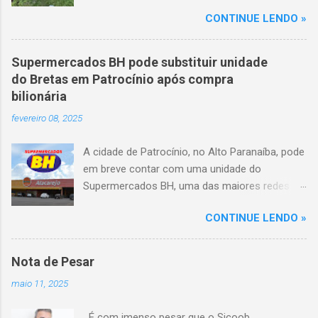
mortes e 36 feridos. O acidente ocorreu por
CONTINUE LENDO »
volta das 3h40, próximo ao trevo de Queixinho,
quando o motorista perdeu o controle do
veículo, atravessou o canteiro central e
Supermercados BH pode substituir unidade
capotou em uma alça de acesso. Entre as
do Bretas em Patrocínio após compra
vítimas fatais, há duas crianças de
bilionária
aproximadamente três e oito anos. Nove dos
fevereiro 08, 2025
feridos estão em estado grave. As autoridades
investigam as causas do acidente.
A cidade de Patrocínio, no Alto Paranaíba, pode
em breve contar com uma unidade do
Supermercados BH, uma das maiores redes do
setor no Brasil. Isso porque a empresa adquiriu
CONTINUE LENDO »
o braço mineiro da rede Bretas por R$ 716
milhões, conforme anunciado na última sexta-
feira (7/2) pela multinacional chilena Cencosud,
Nota de Pesar
antiga proprietária da marca desde 2010.
maio 11, 2025
Atualmente, Patrocínio conta com um Bretas
Atacarejo, localizado na Avenida Altino
É com imenso pesar que o Sicoob