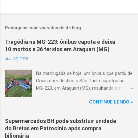
Postagens mais visitadas deste blog
Tragédia na MG-223: ônibus capota e deixa
10 mortos e 36 feridos em Araguari (MG)
abril 08, 2025
Na madrugada de hoje, um ônibus que partiu de
Goiás com destino a São Paulo capotou na
MG-223, em Araguari (MG), resultando em 10
mortes e 36 feridos. O acidente ocorreu por
CONTINUE LENDO »
volta das 3h40, próximo ao trevo de Queixinho,
quando o motorista perdeu o controle do
veículo, atravessou o canteiro central e
Supermercados BH pode substituir unidade
capotou em uma alça de acesso. Entre as
do Bretas em Patrocínio após compra
vítimas fatais, há duas crianças de
bilionária