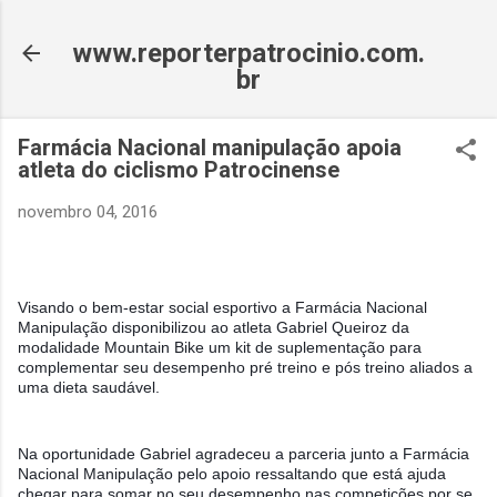
Pular para o conteúdo principal
www.reporterpatrocinio.com.
br
Farmácia Nacional manipulação apoia
atleta do ciclismo Patrocinense
novembro 04, 2016
Visando o bem-estar social esportivo a Farmácia Nacional
Manipulação disponibilizou ao atleta Gabriel Queiroz da
modalidade
Mountain
Bike um kit de suplementação para
complementar seu desempenho pré treino e pós treino aliados a
uma dieta saudável.
Na oportunidade Gabriel agradeceu a parceria junto a Farmácia
Nacional Manipulação pelo apoio ressaltando que está ajuda
chegar para somar no seu desempenho nas competições por se