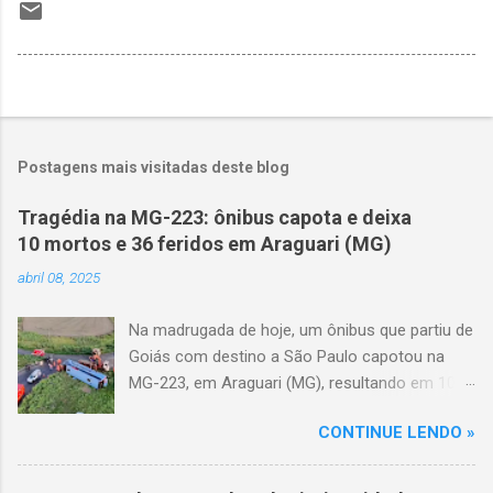
Postagens mais visitadas deste blog
Tragédia na MG-223: ônibus capota e deixa
10 mortos e 36 feridos em Araguari (MG)
abril 08, 2025
Na madrugada de hoje, um ônibus que partiu de
Goiás com destino a São Paulo capotou na
MG-223, em Araguari (MG), resultando em 10
mortes e 36 feridos. O acidente ocorreu por
CONTINUE LENDO »
volta das 3h40, próximo ao trevo de Queixinho,
quando o motorista perdeu o controle do
veículo, atravessou o canteiro central e