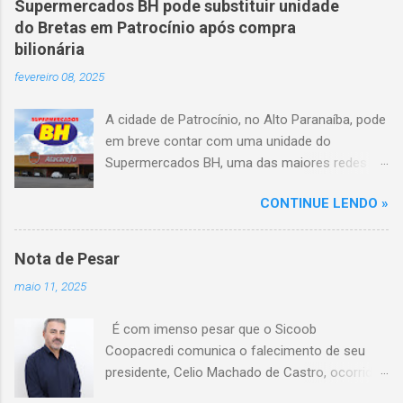
Supermercados BH pode substituir unidade
capotou em uma alça de acesso. Entre as
do Bretas em Patrocínio após compra
vítimas fatais, há duas crianças de
bilionária
aproximadamente três e oito anos. Nove dos
fevereiro 08, 2025
feridos estão em estado grave. As autoridades
investigam as causas do acidente.
A cidade de Patrocínio, no Alto Paranaíba, pode
em breve contar com uma unidade do
Supermercados BH, uma das maiores redes do
setor no Brasil. Isso porque a empresa adquiriu
CONTINUE LENDO »
o braço mineiro da rede Bretas por R$ 716
milhões, conforme anunciado na última sexta-
feira (7/2) pela multinacional chilena Cencosud,
Nota de Pesar
antiga proprietária da marca desde 2010.
maio 11, 2025
Atualmente, Patrocínio conta com um Bretas
Atacarejo, localizado na Avenida Altino
É com imenso pesar que o Sicoob
Guimarães, 455, no bairro Santo Antônio. Com
Coopacredi comunica o falecimento de seu
a aquisição, existe a possibilidade de que essa
presidente, Celio Machado de Castro, ocorrido
unidade seja convertida em um Supermercados
na tarde deste domingo, 11 de maio, em
BH, acompanhando o processo de transição