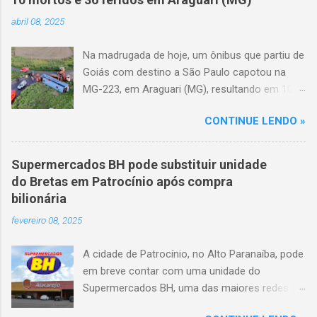
abril 08, 2025
Na madrugada de hoje, um ônibus que partiu de
Goiás com destino a São Paulo capotou na
MG-223, em Araguari (MG), resultando em 10
mortes e 36 feridos. O acidente ocorreu por
CONTINUE LENDO »
volta das 3h40, próximo ao trevo de Queixinho,
quando o motorista perdeu o controle do
veículo, atravessou o canteiro central e
Supermercados BH pode substituir unidade
capotou em uma alça de acesso. Entre as
do Bretas em Patrocínio após compra
vítimas fatais, há duas crianças de
bilionária
aproximadamente três e oito anos. Nove dos
fevereiro 08, 2025
feridos estão em estado grave. As autoridades
investigam as causas do acidente.
A cidade de Patrocínio, no Alto Paranaíba, pode
em breve contar com uma unidade do
Supermercados BH, uma das maiores redes do
setor no Brasil. Isso porque a empresa adquiriu