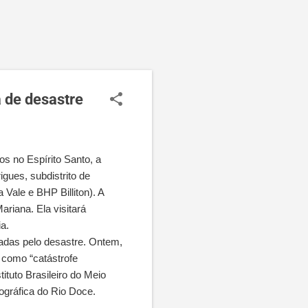
 de desastre
s no Espírito Santo, a
gues, subdistrito de
Vale e BHP Billiton). A
riana. Ela visitará
a.
etadas pelo desastre. Ontem,
 como “catástrofe
ituto Brasileiro do Meio
ográfica do Rio Doce.