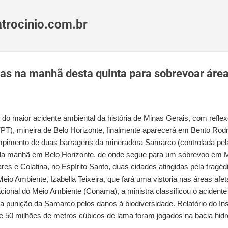
Pular para o conteúdo principal
trocinio.com.br
as na manhã desta quinta para sobrevoar área
 maior acidente ambiental da história de Minas Gerais, com reflexo
PT), mineira de Belo Horizonte, finalmente aparecerá em Bento Rodri
pimento de duas barragens da mineradora Samarco (controlada pela 
la manhã em Belo Horizonte, de onde segue para um sobrevoo em Ma
 e Colatina, no Espírito Santo, duas cidades atingidas pela tragédi
Meio Ambiente, Izabella Teixeira, que fará uma vistoria nas áreas af
ional do Meio Ambiente (Conama), a ministra classificou o acidente
a punição da Samarco pelos danos à biodiversidade. Relatório do Inst
e 50 milhões de metros cúbicos de lama foram jogados na bacia hidr