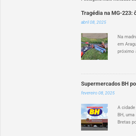
Tragédia na MG-223: ô
abril 08, 2025
Na madru
em Aragu
próximo 
canteiro 
aproxima
investig
Supermercados BH pode
fevereiro 08, 2025
A cidade
BH, uma 
Bretas po
Cencosud