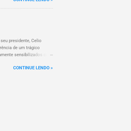
tônio. Com a aquisição,
mercados BH, acompanhando
ão do Supermercados BH A
ados BH, que já é a maior
 R$ 17 bilhões em 2023,
 o setor é liderado pelo
eu presidente, Celio
rência de um trágico
damente sensibilizados com
s os familiares e amigos.
CONTINUE LENDO »
om amor, dedicação e
ecíveis na história do
por todos que tiveram o
er humano extraordinário.
icoob Coopacredi