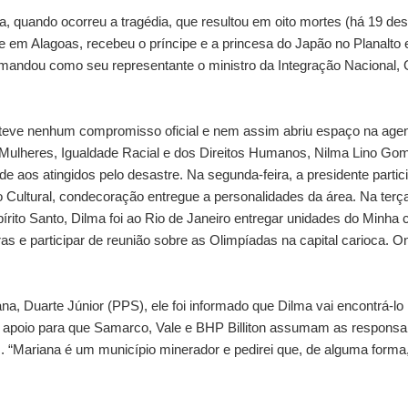
ra, quando ocorreu a tragédia, que resultou em oito mortes (há 19 d
e em Alagoas, recebeu o príncipe e a princesa do Japão no Planalto
 mandou como seu representante o ministro da Integração Nacional, 
eve nenhum compromisso oficial e nem assim abriu espaço na agend
s Mulheres, Igualdade Racial e dos Direitos Humanos, Nilma Lino Gom
de aos atingidos pelo desastre. Na segunda-feira, a presidente parti
 Cultural, condecoração entregue a personalidades da área. Na terç
pírito Santo, Dilma foi ao Rio de Janeiro entregar unidades do Minh
ras e participar de reunião sobre as Olimpíadas na capital carioca. On
.
na, Duarte Júnior (PPS), ele foi informado que Dilma vai encontrá-lo
dir apoio para que Samarco, Vale e BHP Billiton assumam as responsa
is. “Mariana é um município minerador e pedirei que, de alguma form