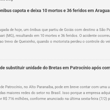
nibus capota e deixa 10 mortos e 36 feridos em Aragua
gada de hoje, um ônibus que partiu de Goiás com destino a São P
ari (MG), resultando em 10 mortes e 36 feridos. O acidente ocorreu
ao trevo de Queixinho, quando o motorista perdeu o controle do ve
central e capotou em uma alça de acesso. Entre as vítimas fatais, 
damente três e oito anos. Nove dos feridos estão em estado grave
am as causas do acidente.
 substituir unidade do Bretas em Patrocínio após com
 de Patrocínio, no Alto Paranaíba, pode em breve contar com uma
das maiores redes do setor no Brasil. Isso porque a empresa adqui
r R$ 716 milhões, conforme anunciado na última sexta-feira (7/2) p
, antiga proprietária da marca desde 2010. Atualmente, Patrocíni