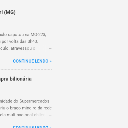
ri (MG)
aulo capotou na MG-223,
 por volta das 3h40,
ículo, atravessou o
há duas crianças de
CONTINUE LENDO »
. As autoridades
pra bilionária
 unidade do Supermercados
riu o braço mineiro da rede
ela multinacional chilena
o conta com um Bretas
CONTINUE LENDO »