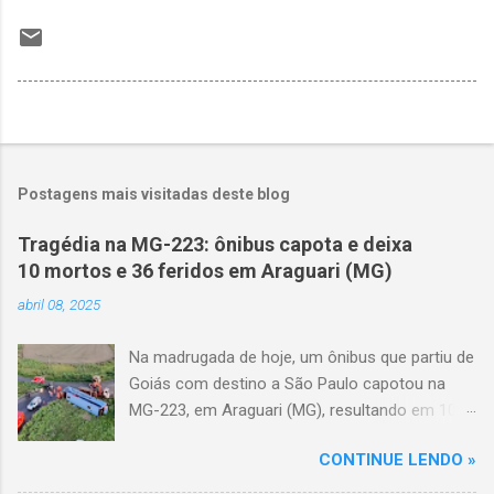
Postagens mais visitadas deste blog
Tragédia na MG-223: ônibus capota e deixa
10 mortos e 36 feridos em Araguari (MG)
abril 08, 2025
Na madrugada de hoje, um ônibus que partiu de
Goiás com destino a São Paulo capotou na
MG-223, em Araguari (MG), resultando em 10
mortes e 36 feridos. O acidente ocorreu por
CONTINUE LENDO »
volta das 3h40, próximo ao trevo de Queixinho,
quando o motorista perdeu o controle do