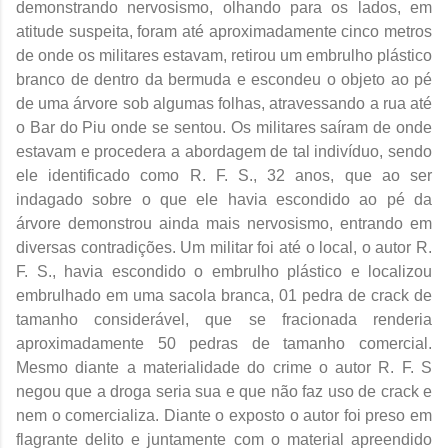
demonstrando nervosismo, olhando para os lados, em
atitude suspeita, foram até aproximadamente cinco metros
de onde os militares estavam, retirou um embrulho plástico
branco de dentro da bermuda e escondeu o objeto ao pé
de uma árvore sob algumas folhas, atravessando a rua até
o Bar do Piu onde se sentou. Os militares saíram de onde
estavam e procedera a abordagem de tal indivíduo, sendo
ele identificado como R. F. S., 32 anos, que ao ser
indagado sobre o que ele havia escondido ao pé da
árvore demonstrou ainda mais nervosismo, entrando em
diversas contradições. Um militar foi até o local, o autor R.
F. S., havia escondido o embrulho plástico e localizou
embrulhado em uma sacola branca, 01 pedra de crack de
tamanho considerável, que se fracionada renderia
aproximadamente 50 pedras de tamanho comercial.
Mesmo diante a materialidade do crime o autor R. F. S
negou que a droga seria sua e que não faz uso de crack e
nem o comercializa. Diante o exposto o autor foi preso em
flagrante delito e juntamente com o material apreendido