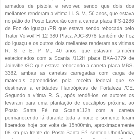
armados de pistola e revolver, sendo que dois dos
meliantes renderam a vítima H. S. V., 56 anos, que estava
no pátio do Posto Lavourão com a carreta placa IFS-1286
de Foz do Iguaçu /PR que estava sendo rebocada pelo
Trator Volvo/FH 12 380 Placa AJG-8978 também de Foz
do Iguaçu e os outros dois meliantes renderam as vítimas
R. S. e E. P. M., 40 anos, que estavam também
estacionados com a Scania /112H placa BXA-1779 de
Joinville /SC que estava rebocando a carreta placa MBS-
3382, ambas as carretas carregadas com carga de
materiais apreendidos pela receita federal que se
destinava a entidades filantrópicas de Fortaleza /CE.
Segundo a vítima R. S., após rendê-los, os autores os
levaram para uma plantação de eucaliptos próxima ao
Posto Santa Fé na Scania112h com a carreta
permanecendo lá durante toda a noite e somente foram
liberados hoje por volta de 15h00min, aproximadamente
08 km pra frente do Posto Santa Fé, sentido Uberlândia,