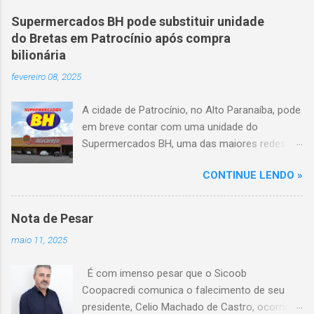
veículo, atravessou o canteiro central e
Supermercados BH pode substituir unidade
capotou em uma alça de acesso. Entre as
do Bretas em Patrocínio após compra
vítimas fatais, há duas crianças de
bilionária
aproximadamente três e oito anos. Nove dos
fevereiro 08, 2025
feridos estão em estado grave. As autoridades
investigam as causas do acidente.
A cidade de Patrocínio, no Alto Paranaíba, pode
em breve contar com uma unidade do
Supermercados BH, uma das maiores redes do
setor no Brasil. Isso porque a empresa adquiriu
CONTINUE LENDO »
o braço mineiro da rede Bretas por R$ 716
milhões, conforme anunciado na última sexta-
feira (7/2) pela multinacional chilena Cencosud,
Nota de Pesar
antiga proprietária da marca desde 2010.
maio 11, 2025
Atualmente, Patrocínio conta com um Bretas
Atacarejo, localizado na Avenida Altino
É com imenso pesar que o Sicoob
Guimarães, 455, no bairro Santo Antônio. Com
Coopacredi comunica o falecimento de seu
a aquisição, existe a possibilidade de que essa
presidente, Celio Machado de Castro, ocorrido
unidade seja convertida em um Supermercados