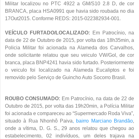
Militar localizou no PTC 4922 a GM/S10 2.8 D, de cor
BRANCA, placa HSA0991 que havia sido roubada no dia
17Out2015. Conforme REDS:
2015-022382934-001.
VEÍCULO FURTADO/LOCALIZADO:
Em Patrocínio, na
data de 22 de Outubro de 2015, por volta das 18h35min, a
Policia Militar foi acionada na Alameda dos Carvalhos,
onde solicitante relatou que seu veiculo VW/Gol, de cor
branca, placa BNP4241 havia sido furtado. Posteriormente
o veiculo foi localizado na Alameda Eucaliptos e foi
removido pelo Serviço de Guincho Auto Socorro Brasil.
ROUBO CONSUMADO:
Em Patrocínio, na data de 22 de
Outubro de 2015, por volta das 19h20min, a Polícia Militar
foi acionada e compareceu ao “Supermercado Roda Viva”,
situado à Rua Nhonhô Paiva
, bairro Marciano Brandão
,
onde a vítima, D. G. S.,
29 anos relatou que chegou ao
estabelecimento, 02 indivíduos, um deles trajava na