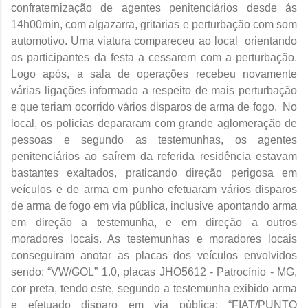
confraternização de agentes penitenciários desde ás
14h00min, com algazarra, gritarias e perturbação com som
automotivo. Uma viatura compareceu ao local orientando
os participantes da festa a cessarem com a perturbação.
Logo após, a sala de operações recebeu novamente
várias ligações informado a respeito de mais perturbação
e que teriam ocorrido vários disparos de arma de fogo. No
local, os policias depararam com grande aglomeração de
pessoas e segundo as testemunhas, os agentes
penitenciários ao saírem da referida residência estavam
bastantes exaltados, praticando direção perigosa em
veículos e de arma em punho efetuaram vários disparos
de arma de fogo em via pública, inclusive apontando arma
em direção a testemunha, e em direção a outros
moradores locais. As testemunhas e moradores locais
conseguiram anotar as placas dos veículos envolvidos
sendo: “VW/GOL” 1.0, placas JHO5612 - Patrocínio - MG,
cor preta, tendo este, segundo a testemunha exibido arma
e efetuado disparo em via pública; “FIAT/PUNTO