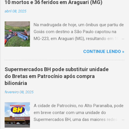
10 mortos e 36 feridos em Araguari (MG)
abril 08, 2025
Na madrugada de hoje, um ônibus que partiu de
Goiás com destino a São Paulo capotou na
MG-223, em Araguari (MG), resultando em 10
mortes e 36 feridos. O acidente ocorreu por
CONTINUE LENDO »
volta das 3h40, próximo ao trevo de Queixinho,
quando o motorista perdeu o controle do
veículo, atravessou o canteiro central e
Supermercados BH pode substituir unidade
capotou em uma alça de acesso. Entre as
do Bretas em Patrocínio após compra
vítimas fatais, há duas crianças de
bilionária
aproximadamente três e oito anos. Nove dos
fevereiro 08, 2025
feridos estão em estado grave. As autoridades
investigam as causas do acidente.
A cidade de Patrocínio, no Alto Paranaíba, pode
em breve contar com uma unidade do
Supermercados BH, uma das maiores redes do
setor no Brasil. Isso porque a empresa adquiriu