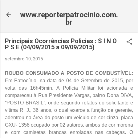
Pular para o conteúdo principal
www.reporterpatrocinio.com.
br
Principais Ocorrências Policias : S I N O
P S E (04/09/2015 a 09/09/2015)
setembro 10, 2015
ROUBO CONSUMADO A POSTO DE COMBUSTÍVEL:
Em Patrocínio, na data de 04 de Setembro de 2015, por
volta das 16h45min, A Polícia Militar foi acionada e
compareceu à Rua Presidente Vargas, bairro Dona DIVA,
“POSTO BRASIL”, onde segundo relatos do solicitante e
vítima R. J., 36 anos, o qual exerce a função de gerente,
adentrou na área do posto um veículo de cor cinza, placa
GXU- 1358 ocupado por 02 autores, ambos de cor morena
e com camisetas brancas enroladas nas cabeças. O