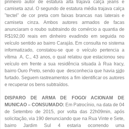
primeiro autor de estatura alta trajava calça jeans e
camiseta azul. O segundo de estatura média trajava calça
"tectel" de cor preta com faixas brancas nas laterais e
camiseta cinza. Ambos autores armados de facas
anunciaram o roubo subtraindo do comércio a quantia de
R$192,00 reais em dinheiro evadindo em seguida no
veículo sentido ao bairro Carajás. Em consulta no sistema
informatizado, constatou-se que o veículo pertencia a
vítima A. C., 43 anos, o qual relatou que estacionou seu
veículo em frente a sua residência situada à Rua Iracy,
bairro Ouro Preto, sendo que desconhecia que havia
sid
o
furtado. Seguem rastreamentos a fim identificar os autores
e recuperar os bens subtraídos.
DISPARO DE ARMA DE FOGO/ ACIONAM DE
MUNICAO – CONSUMADO:
Em Patrocínio, na data de 04
de Setembro de 2015, por volta das 22h09min, após
solicitação, via 190 denunciando que na Rua Vinte e Sete,
bairro Jardim Sul 4 estaria ocorrendo uma