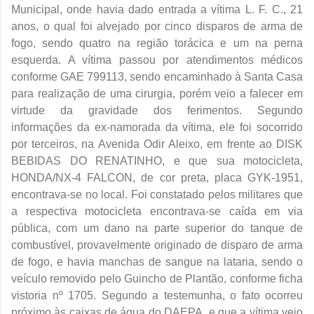
Municipal, onde havia dado entrada a vítima L. F. C., 21
anos, o qual foi alvejado por cinco disparos de arma de
fogo, sendo quatro na região torácica e um na perna
esquerda. A vítima passou por atendimentos médicos
conforme GAE 799113, sendo encaminhado à Santa Casa
para realização de uma cirurgia, porém veio a falecer em
virtude da gravidade dos ferimentos. Segundo
informações da ex-namorada da vítima, ele foi socorrido
por terceiros, na Avenida Odir Aleixo, em frente ao DISK
BEBIDAS DO RENATINHO, e que sua motocicleta,
HONDA/NX-4 FALCON, de cor preta, placa GYK-1951,
encontrava-se no local. Foi constatado pelos militares que
a respectiva motocicleta encontrava-se caída em via
pública, com um dano na parte superior do tanque de
combustível, provavelmente originado de disparo de arma
de fogo, e havia manchas de sangue na lataria, sendo o
veículo removido pelo Guincho de Plantão, conforme ficha
vistoria nº 1705. Segundo a testemunha, o fato ocorreu
próximo às caixas de água do DAEPA, e que a vítima veio